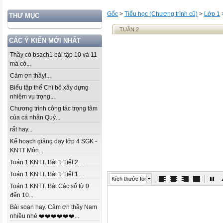
Gốc
>
Tiểu học (Chương trình cũ)
>
Lớp 1
THƯ MỤC
TUẦN 2
CÁC Ý KIẾN MỚI NHẤT
Thầy có bsach1 bài tập 10 và 11
mà có...
Cảm ơn thầy!...
Biểu tập thể Chi bộ xây dựng
nhiệm vụ trọng...
Chương trình công tác trọng tâm
của cá nhân Quý...
rất hay...
Kế hoạch giảng dạy lớp 4 SGK -
KNTT Môn...
Toán 1 KNTT. Bài 1 Tiết 2....
Toán 1 KNTT. Bài 1 Tiết 1....
Kích thước font
Toán 1 KNTT. Bài Các số từ 0
đến 10...
Bài soạn hay. Cảm ơn thầy Nam
nhiều nhé ❤️❤️❤️❤️❤️❤️...