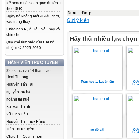
Kế hoạch bài soạn giáo án lớp 1
theo SGK...
Đường dẫn
:
p
Ngày hè không biết đi đâu chơi,
Gửi ý kiến
vào trang thầy...
Chào bạn N, tài liệu siêu hay và
chỉn chu...
Hãy thử nhiều lựa chọn
Quy chế làm việc của Chi bộ
nhiệm kỳ 2025-2030...
THÀNH VIÊN TRỰC TUYẾN
329 khách và 14 thành viên
Hoai Thuong
Toán học 1: Luyện tập
QUY
Nguyễn Tấn Tài
chuyê
nguyễn thu hà
hoàng thị huệ
Bùi Văn Thịnh
Vũ Đình Hậu
Nguyễn Thị Thúy Hằng
Trần Thị Khuyên
đo độ dài
QUY
chuyê
Chau Thi Quynh Tien