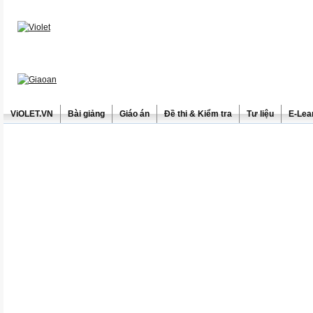
ViOLET.VN
Bài giảng
Giáo án
Đề thi & Kiểm tra
Tư liệu
E-Lea