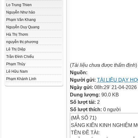
Lo Trung Thien
Nguyễn Như hảo
Phạm Văn Khang
Nguyễn Duy Quang
Hà Thị Thơm
nguyễn thị phương
Lê Thị Diệp
Trần Đình Chiểu
Phạm Thủy
(
Tài liệu chưa được thẩm định
)
Lê Hữu Nam
Nguồn:
Phạm Khánh Linh
Người gửi:
TÀI LIỆU DẠY H
Ngày gửi:
08h:29' 21-04-2026
Dung lượng:
90.0 KB
Số lượt tải:
2
Số lượt thích:
0 người
(MÃ SỐ 71)
SÁNG KIẾN KINH NGHIỆM M
TÊN ĐỀ TÀI: