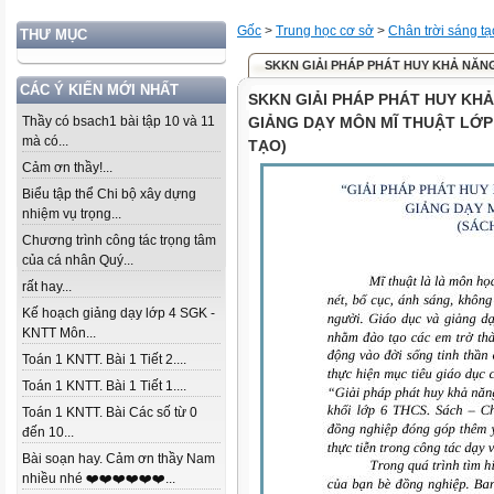
Gốc
>
Trung học cơ sở
>
Chân trời sáng tạ
THƯ MỤC
SKKN GIẢI PHÁP PHÁT HUY KHẢ NĂNG
CÁC Ý KIẾN MỚI NHẤT
SKKN GIẢI PHÁP PHÁT HUY KH
Thầy có bsach1 bài tập 10 và 11
GIẢNG DẠY MÔN MĨ THUẬT LỚP 
mà có...
TẠO)
Cảm ơn thầy!...
Biểu tập thể Chi bộ xây dựng
nhiệm vụ trọng...
Chương trình công tác trọng tâm
của cá nhân Quý...
rất hay...
Kế hoạch giảng dạy lớp 4 SGK -
KNTT Môn...
Toán 1 KNTT. Bài 1 Tiết 2....
Toán 1 KNTT. Bài 1 Tiết 1....
Toán 1 KNTT. Bài Các số từ 0
đến 10...
Bài soạn hay. Cảm ơn thầy Nam
nhiều nhé ❤️❤️❤️❤️❤️❤️...