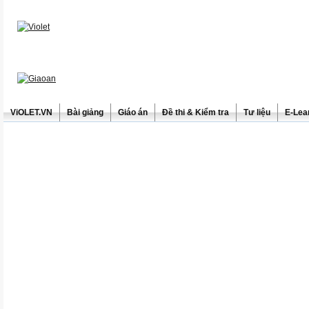
ViOLET.VN
Bài giảng
Giáo án
Đề thi & Kiểm tra
Tư liệu
E-Lea