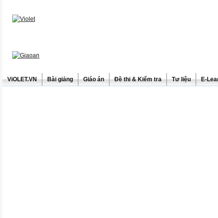
ViOLET.VN
Bài giảng
Giáo án
Đề thi & Kiểm tra
Tư liệu
E-Lea