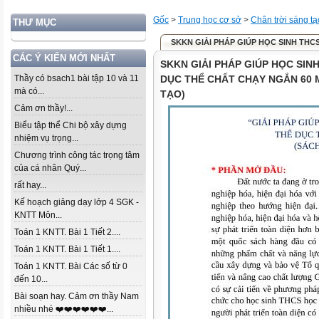
Gốc
>
Trung học cơ sở
>
Chân trời sáng tạ
THƯ MỤC
SKKN GIẢI PHÁP GIÚP HỌC SINH THCS
CÁC Ý KIẾN MỚI NHẤT
SKKN GIẢI PHÁP GIÚP HỌC SIN
Thầy có bsach1 bài tập 10 và 11
DỤC THỂ CHẤT CHẠY NGẮN 60 
mà có...
TẠO)
Cảm ơn thầy!...
Biểu tập thể Chi bộ xây dựng
nhiệm vụ trọng...
Chương trình công tác trọng tâm
của cá nhân Quý...
rất hay...
Kế hoạch giảng dạy lớp 4 SGK -
KNTT Môn...
Toán 1 KNTT. Bài 1 Tiết 2....
Toán 1 KNTT. Bài 1 Tiết 1....
Toán 1 KNTT. Bài Các số từ 0
đến 10...
Bài soạn hay. Cảm ơn thầy Nam
nhiều nhé ❤️❤️❤️❤️❤️❤️...