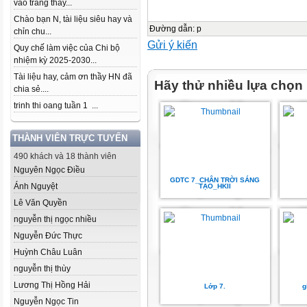
vào trang thầy...
Chào bạn N, tài liệu siêu hay và
Đường dẫn
:
p
chỉn chu...
Gửi ý kiến
Quy chế làm việc của Chi bộ
nhiệm kỳ 2025-2030...
Tài liệu hay, cảm ơn thầy HN đã
Hãy thử nhiều lựa chọn
chia sẻ....
trinh thi oang tuần 1 ...
THÀNH VIÊN TRỰC TUYẾN
490 khách và 18 thành viên
Nguyên Ngọc Điều
GDTC 7_CHÂN TRỜI SÁNG
Ánh Nguyệt
TẠO_HKII
Lê Văn Quyền
nguyễn thị ngọc nhiều
Nguyễn Đức Thực
Huỳnh Châu Luân
nguyễn thị thùy
Lương Thị Hồng Hải
Lớp 7.
g
Nguyễn Ngọc Tin