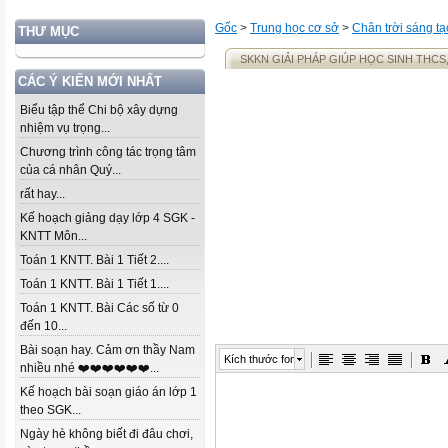
Gốc
>
Trung học cơ sở
>
Chân trời sáng tạ
THƯ MỤC
SKKN GIẢI PHÁP GIÚP HỌC SINH THCS,
CÁC Ý KIẾN MỚI NHẤT
Biểu tập thể Chi bộ xây dựng
nhiệm vụ trọng...
Chương trình công tác trọng tâm
của cá nhân Quý...
rất hay...
Kế hoạch giảng dạy lớp 4 SGK -
KNTT Môn...
Toán 1 KNTT. Bài 1 Tiết 2....
Toán 1 KNTT. Bài 1 Tiết 1....
Toán 1 KNTT. Bài Các số từ 0
đến 10...
Bài soạn hay. Cảm ơn thầy Nam
Kích thước font
nhiều nhé ❤️❤️❤️❤️❤️❤️...
Kế hoạch bài soạn giáo án lớp 1
theo SGK...
Ngày hè không biết đi đâu chơi,