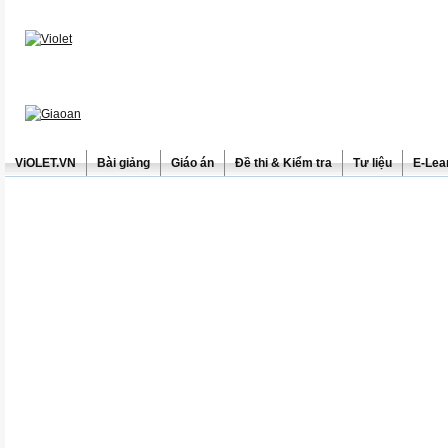
ViOLET.VN
Bài giảng
Giáo án
Đề thi & Kiểm tra
Tư liệu
E-Lea