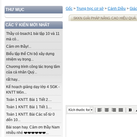
Gốc
>
Trung học cơ sở
>
Cánh Diều
>
Giáo
THƯ MỤC
SKKN GIẢI PHÁP NÂNG CAO HIỆU QUẢ M
CÁC Ý KIẾN MỚI NHẤT
Thầy có bsach1 bài tập 10 và 11
mà có...
Cảm ơn thầy!...
Biểu tập thể Chi bộ xây dựng
nhiệm vụ trọng...
Chương trình công tác trọng tâm
của cá nhân Quý...
rất hay...
Kế hoạch giảng dạy lớp 4 SGK -
KNTT Môn...
Toán 1 KNTT. Bài 1 Tiết 2....
Toán 1 KNTT. Bài 1 Tiết 1....
Kích thước font
Toán 1 KNTT. Bài Các số từ 0
đến 10...
Bài soạn hay. Cảm ơn thầy Nam
nhiều nhé ❤️❤️❤️❤️❤️❤️...