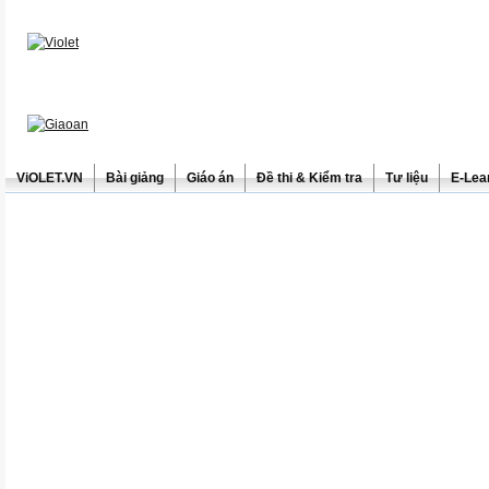
ViOLET.VN
Bài giảng
Giáo án
Đề thi & Kiểm tra
Tư liệu
E-Lea