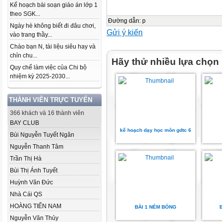
Kế hoạch bài soạn giáo án lớp 1
theo SGK...
Đường dẫn
:
p
Ngày hè không biết đi đâu chơi,
Gửi ý kiến
vào trang thầy...
Chào bạn N, tài liệu siêu hay và
chỉn chu...
Hãy thử nhiều lựa chọn
Quy chế làm việc của Chi bộ
nhiệm kỳ 2025-2030...
THÀNH VIÊN TRỰC TUYẾN
366 khách và 16 thành viên
BAY CLUB
kế hoạch dạy học môn gdtc 6
Bùi Nguyễn Tuyết Ngân
Nguyễn Thanh Tâm
Trần Thị Hà
Bùi Thị Ánh Tuyết
Huỳnh Văn Đức
Nhà Cái QS
HOÀNG TIẾN NAM
BÀI 1 NÉM BÓNG
Nguyễn Văn Thủy