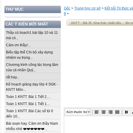
Gốc
>
Trung học cơ sở
>
Kết nối Tri thức 
THƯ MỤC
9
>
KNTT - Bài 35. Khai thác nhiên liệu ... lên 
CÁC Ý KIẾN MỚI NHẤT
Thầy có bsach1 bài tập 10 và 11
mà có...
Cảm ơn thầy!...
Biểu tập thể Chi bộ xây dựng
nhiệm vụ trọng...
Chương trình công tác trọng tâm
của cá nhân Quý...
rất hay...
Kế hoạch giảng dạy lớp 4 SGK -
KNTT Môn...
Toán 1 KNTT. Bài 1 Tiết 2....
Toán 1 KNTT. Bài 1 Tiết 1....
Toán 1 KNTT. Bài Các số từ 0
Kích thước font
đến 10...
Bài soạn hay. Cảm ơn thầy Nam
nhiều nhé ❤️❤️❤️❤️❤️❤️...