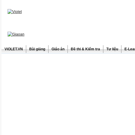
ViOLET.VN
Bài giảng
Giáo án
Đề thi & Kiểm tra
Tư liệu
E-Lea