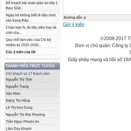
Kế hoạch bài soạn giáo án lớp 1
theo SGK...
Ngày hè không biết đi đâu chơi,
Đường dẫn
:
p
vào trang thầy...
Gửi ý kiến
Chào bạn N, tài liệu siêu hay và
chỉn chu...
©2008-2017 Th
Quy chế làm việc của Chi bộ
Đơn vị chủ quản: Công ty
nhiệm kỳ 2025-2030...
Các ý kiến của tôi
Giấy phép mạng xã hội số 16
THÀNH VIÊN TRỰC TUYẾN
242 khách và 17 thành viên
Nguyễn Thị Tình
Nguyễn Trang
Van Hien
Đặng Thị Hằng
Lê Thị Kim Dung
Nguyễn Thị Mai Phương
Trần Ngọc Phước An
Lâm Duy Khanh