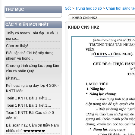
Gốc
>
Trung học cơ sở
>
Chân trời sáng tạ
THƯ MỤC
KHBD CN9 HK2
CÁC Ý KIẾN MỚI NHẤT
KHBD CN9 HK2
Thầy có bsach1 bài tập 10 và 11
mà có...
Cảm ơn thầy!...
Biểu tập thể Chi bộ xây dựng
nhiệm vụ trọng...
Chương trình công tác trọng tâm
của cá nhân Quý...
rất hay...
Kế hoạch giảng dạy lớp 4 SGK -
KNTT Môn...
Toán 1 KNTT. Bài 1 Tiết 2....
Toán 1 KNTT. Bài 1 Tiết 1....
Toán 1 KNTT. Bài Các số từ 0
đến 10...
Bài soạn hay. Cảm ơn thầy Nam
nhiều nhé ❤️❤️❤️❤️❤️❤️...