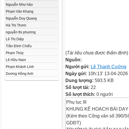
Nguyễn Như hảo
Phạm Văn Khang
Nguyễn Duy Quang
Hà Thị Thơm
nguyễn thị phương
Lê Thị Diệp
Trần Đình Chiểu
(
Tài liệu chưa được thẩm định
)
Phạm Thủy
Nguồn:
Lê Hữu Nam
Người gửi:
Lê Thanh Cường
Phạm Khánh Linh
Ngày gửi:
10h:13' 13-04-2026
Dương Hồng Anh
Dung lượng:
593.5 KB
Số lượt tải:
22
Số lượt thích:
0 người
Phụ lục III
KHUNG KẾ HOẠCH BÀI DẠY
(Kèm theo Công văn số 390/
GDĐT)