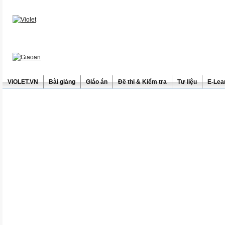
ViOLET.VN
Bài giảng
Giáo án
Đề thi & Kiểm tra
Tư liệu
E-Lea