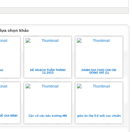
 lựa chọn khác
uoi
KẾ HOẠCH TUẦN THÁNG
DANH GIA CUOI CHU DE
12.2023
DONG VAT (1)
 ĐỀ GIA ĐÌNH
Các cô các bác trường MN
giáo án lớp 5-6 tuổi cục chuẩn