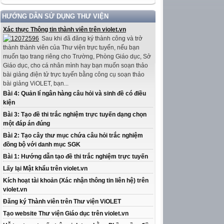
HƯỚNG DẪN SỬ DỤNG THƯ VIỆN
Xác thực Thông tin thành viên trên violet.vn
Sau khi đã đăng ký thành công và trở
thành thành viên của Thư viện trực tuyến, nếu bạn
muốn tạo trang riêng cho Trường, Phòng Giáo dục, Sở
Giáo dục, cho cá nhân mình hay bạn muốn soạn thảo
bài giảng điện tử trực tuyến bằng công cụ soạn thảo
bài giảng ViOLET, bạn...
Bài 4: Quản lí ngân hàng câu hỏi và sinh đề có điều
kiện
Bài 3: Tạo đề thi trắc nghiệm trực tuyến dạng chọn
một đáp án đúng
Bài 2: Tạo cây thư mục chứa câu hỏi trắc nghiệm
đồng bộ với danh mục SGK
Bài 1: Hướng dẫn tạo đề thi trắc nghiệm trực tuyến
Lấy lại Mật khẩu trên violet.vn
Kích hoạt tài khoản (Xác nhận thông tin liên hệ) trên
violet.vn
Đăng ký Thành viên trên Thư viện ViOLET
Tạo website Thư viện Giáo dục trên violet.vn