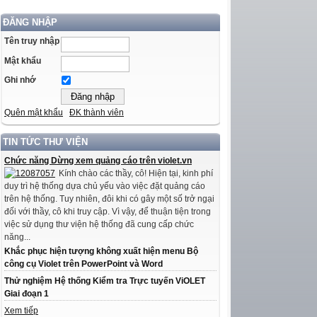
ĐĂNG NHẬP
Tên truy nhập
Mật khẩu
Ghi nhớ
Quên mật khẩu
ĐK thành viên
TIN TỨC THƯ VIỆN
Chức năng Dừng xem quảng cáo trên violet.vn
Kính chào các thầy, cô! Hiện tại, kinh phí
duy trì hệ thống dựa chủ yếu vào việc đặt quảng cáo
trên hệ thống. Tuy nhiên, đôi khi có gây một số trở ngại
đối với thầy, cô khi truy cập. Vì vậy, để thuận tiện trong
việc sử dụng thư viện hệ thống đã cung cấp chức
năng...
Khắc phục hiện tượng không xuất hiện menu Bộ
công cụ Violet trên PowerPoint và Word
Thử nghiệm Hệ thống Kiểm tra Trực tuyến ViOLET
Giai đoạn 1
Xem tiếp