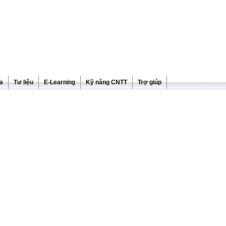
ra
Tư liệu
E-Learning
Kỹ năng CNTT
Trợ giúp