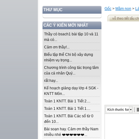
Gốc
>
Mầm non
>
L
THƯ MỤC
vỗ theo tiết tấu 
CÁC Ý KIẾN MỚI NHẤT
Thầy có bsach1 bài tập 10 và 11
mà có...
Cảm ơn thầy!...
Biểu tập thể Chi bộ xây dựng
nhiệm vụ trọng...
Chương trình công tác trọng tâm
của cá nhân Quý...
rất hay...
Kế hoạch giảng dạy lớp 4 SGK -
KNTT Môn...
Toán 1 KNTT. Bài 1 Tiết 2....
Toán 1 KNTT. Bài 1 Tiết 1....
Kích thước font
Toán 1 KNTT. Bài Các số từ 0
đến 10...
Bài soạn hay. Cảm ơn thầy Nam
nhiều nhé ❤️❤️❤️❤️❤️❤️...