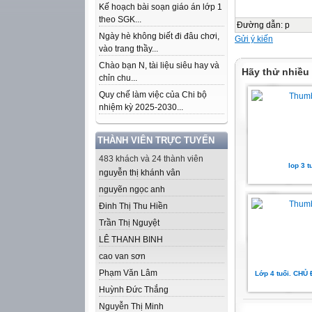
Kế hoạch bài soạn giáo án lớp 1
theo SGK...
Đường dẫn
:
p
Ngày hè không biết đi đâu chơi,
Gửi ý kiến
vào trang thầy...
Chào bạn N, tài liệu siêu hay và
Hãy thử nhiều
chỉn chu...
Quy chế làm việc của Chi bộ
nhiệm kỳ 2025-2030...
THÀNH VIÊN TRỰC TUYẾN
483 khách và 24 thành viên
lop 3 t
nguyễn thị khánh vân
nguyẽn ngọc anh
Đinh Thị Thu Hiền
Trần Thị Nguyệt
LÊ THANH BINH
cao van sơn
Phạm Văn Lâm
Lớp 4 tuổi. CHỦ
Huỳnh Đức Thắng
Nguyễn Thị Minh