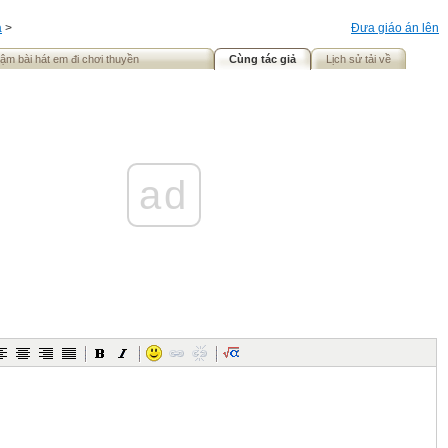
á
>
Đưa giáo án lên
chậm bài hát em đi chơi thuyền
Cùng tác giả
Lịch sử tải về
ad