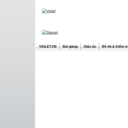
ViOLET.VN
Bài giảng
Giáo án
Đề thi & Kiểm t