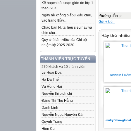
Kế hoạch bài soạn giáo án lớp 1
theo SGK...
Ngày hè không biết đi đâu chơi,
Đường dẫn
:
p
vào trang thầy...
Gửi ý kiến
Chào bạn N, tài liệu siêu hay và
chỉn chu...
Hãy thử nhiều
Quy chế làm việc của Chi bộ
nhiệm kỳ 2025-2030...
THÀNH VIÊN TRỰC TUYẾN
270 khách và 10 thành viên
Lê Hoài Đức
SKKN KỸ NĂN
Hà Dã Thế
Vũ Hồng Hải
Nguyễn thị bích chi
Đặng Thị Thu Hằng
Danh Lịnh
Nguyễn Ngọc Nguyên Đán
/entry/showgloba
Quỳnh Trang
Hien Cu