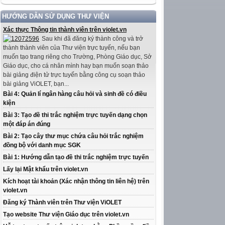
HƯỚNG DẪN SỬ DỤNG THƯ VIỆN
Xác thực Thông tin thành viên trên violet.vn
Sau khi đã đăng ký thành công và trở
thành thành viên của Thư viện trực tuyến, nếu bạn
muốn tạo trang riêng cho Trường, Phòng Giáo dục, Sở
Giáo dục, cho cá nhân mình hay bạn muốn soạn thảo
bài giảng điện tử trực tuyến bằng công cụ soạn thảo
bài giảng ViOLET, bạn...
Bài 4: Quản lí ngân hàng câu hỏi và sinh đề có điều
kiện
Bài 3: Tạo đề thi trắc nghiệm trực tuyến dạng chọn
một đáp án đúng
Bài 2: Tạo cây thư mục chứa câu hỏi trắc nghiệm
đồng bộ với danh mục SGK
Bài 1: Hướng dẫn tạo đề thi trắc nghiệm trực tuyến
Lấy lại Mật khẩu trên violet.vn
Kích hoạt tài khoản (Xác nhận thông tin liên hệ) trên
violet.vn
Đăng ký Thành viên trên Thư viện ViOLET
Tạo website Thư viện Giáo dục trên violet.vn