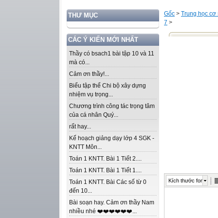
Gốc
>
Trung học cơ
THƯ MỤC
7
>
CÁC Ý KIẾN MỚI NHẤT
Thầy có bsach1 bài tập 10 và 11
mà có...
Cảm ơn thầy!...
Biểu tập thể Chi bộ xây dựng
nhiệm vụ trọng...
Chương trình công tác trọng tâm
của cá nhân Quý...
rất hay...
Kế hoạch giảng dạy lớp 4 SGK -
KNTT Môn...
Toán 1 KNTT. Bài 1 Tiết 2....
Toán 1 KNTT. Bài 1 Tiết 1....
Kích thước font
Toán 1 KNTT. Bài Các số từ 0
đến 10...
Bài soạn hay. Cảm ơn thầy Nam
nhiều nhé ❤️❤️❤️❤️❤️❤️...