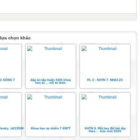
 lựa chọn khác
G SỐNG 7
đáp án tập huấn SGK khoa
PL 2 - KHTN 7- NH22-23
hoc tu ... nối tri thức
l/entry_id/13598784
Khoa học tự nhiên 7 KNTT
KHTN 9. Rất hay Bộ bài tập
theo ... trúc mới 2025