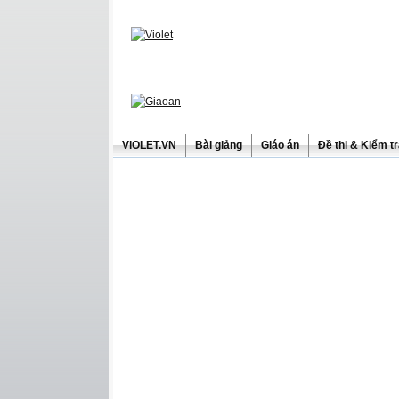
ViOLET.VN
Bài giảng
Giáo án
Đề thi & Kiểm t