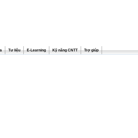
ra
Tư liệu
E-Learning
Kỹ năng CNTT
Trợ giúp