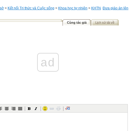
 sở
>
Kết nối Tri thức và Cuộc sống
>
Khoa học tự nhiên
>
KHTN
Đưa giáo án lên
Cùng tác giả
Lịch sử tải về
ad