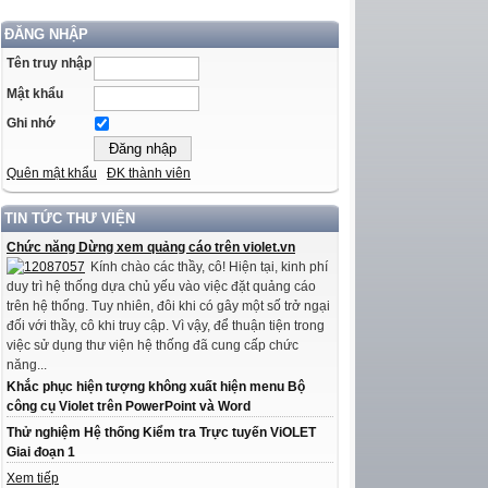
ĐĂNG NHẬP
Tên truy nhập
Mật khẩu
Ghi nhớ
Quên mật khẩu
ĐK thành viên
TIN TỨC THƯ VIỆN
Chức năng Dừng xem quảng cáo trên violet.vn
Kính chào các thầy, cô! Hiện tại, kinh phí
duy trì hệ thống dựa chủ yếu vào việc đặt quảng cáo
trên hệ thống. Tuy nhiên, đôi khi có gây một số trở ngại
đối với thầy, cô khi truy cập. Vì vậy, để thuận tiện trong
việc sử dụng thư viện hệ thống đã cung cấp chức
năng...
Khắc phục hiện tượng không xuất hiện menu Bộ
công cụ Violet trên PowerPoint và Word
Thử nghiệm Hệ thống Kiểm tra Trực tuyến ViOLET
Giai đoạn 1
Xem tiếp