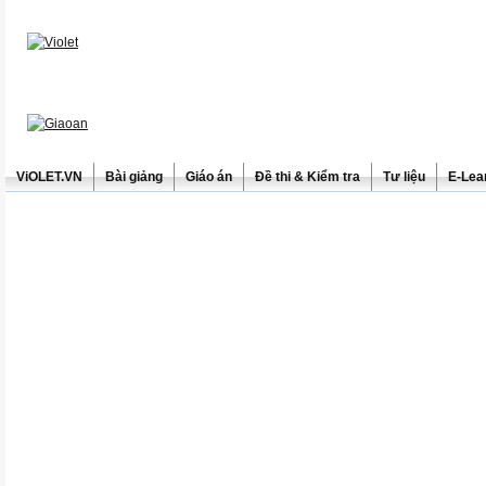
ViOLET.VN
Bài giảng
Giáo án
Đề thi & Kiểm tra
Tư liệu
E-Lea