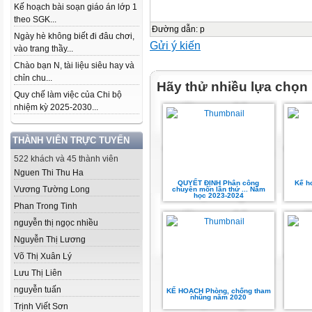
Kế hoạch bài soạn giáo án lớp 1
theo SGK...
Đường dẫn
:
p
Ngày hè không biết đi đâu chơi,
Gửi ý kiến
vào trang thầy...
Chào bạn N, tài liệu siêu hay và
chỉn chu...
Hãy thử nhiều lựa chọn
Quy chế làm việc của Chi bộ
nhiệm kỳ 2025-2030...
THÀNH VIÊN TRỰC TUYẾN
522 khách và 45 thành viên
Nguen Thi Thu Ha
QUYẾT ĐỊNH Phân công
Kế h
Vương Tường Long
chuyên môn lần thứ ... Năm
học 2023-2024
Phan Trong Tinh
nguyễn thị ngọc nhiều
Nguyễn Thị Lương
Võ Thị Xuân Lý
Lưu Thị Liên
nguyễn tuấn
KẾ HOẠCH Phòng, chống tham
nhũng năm 2020
Trịnh Viết Sơn