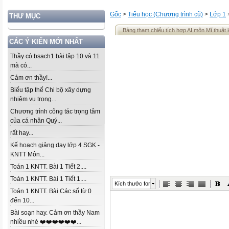
Gốc
>
Tiểu học (Chương trình cũ)
>
Lớp 1
THƯ MỤC
Bảng tham chiếu tích hợp AI môn Mĩ thuật 
CÁC Ý KIẾN MỚI NHẤT
Thầy có bsach1 bài tập 10 và 11
mà có...
Cảm ơn thầy!...
Biểu tập thể Chi bộ xây dựng
nhiệm vụ trọng...
Chương trình công tác trọng tâm
của cá nhân Quý...
rất hay...
Kế hoạch giảng dạy lớp 4 SGK -
KNTT Môn...
Toán 1 KNTT. Bài 1 Tiết 2....
Toán 1 KNTT. Bài 1 Tiết 1....
Kích thước font
Toán 1 KNTT. Bài Các số từ 0
đến 10...
Bài soạn hay. Cảm ơn thầy Nam
nhiều nhé ❤️❤️❤️❤️❤️❤️...