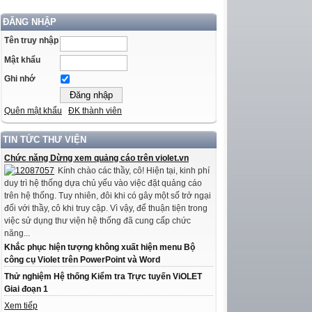
ĐĂNG NHẬP
Tên truy nhập
Mật khẩu
Ghi nhớ
Quên mật khẩu
ĐK thành viên
TIN TỨC THƯ VIỆN
Chức năng Dừng xem quảng cáo trên violet.vn
Kính chào các thầy, cô! Hiện tại, kinh phí
duy trì hệ thống dựa chủ yếu vào việc đặt quảng cáo
trên hệ thống. Tuy nhiên, đôi khi có gây một số trở ngại
đối với thầy, cô khi truy cập. Vì vậy, để thuận tiện trong
việc sử dụng thư viện hệ thống đã cung cấp chức
năng...
Khắc phục hiện tượng không xuất hiện menu Bộ
công cụ Violet trên PowerPoint và Word
Thử nghiệm Hệ thống Kiểm tra Trực tuyến ViOLET
Giai đoạn 1
Xem tiếp