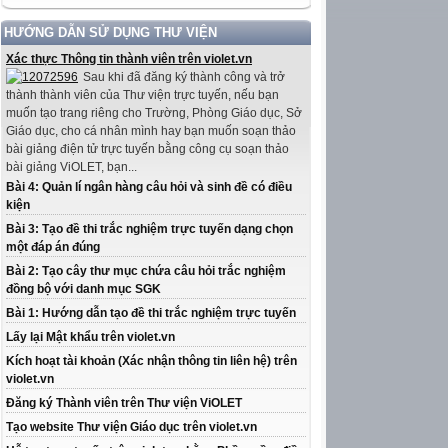
HƯỚNG DẪN SỬ DỤNG THƯ VIỆN
Xác thực Thông tin thành viên trên violet.vn
Sau khi đã đăng ký thành công và trở
thành thành viên của Thư viện trực tuyến, nếu bạn
muốn tạo trang riêng cho Trường, Phòng Giáo dục, Sở
Giáo dục, cho cá nhân mình hay bạn muốn soạn thảo
bài giảng điện tử trực tuyến bằng công cụ soạn thảo
bài giảng ViOLET, bạn...
Bài 4: Quản lí ngân hàng câu hỏi và sinh đề có điều
kiện
Bài 3: Tạo đề thi trắc nghiệm trực tuyến dạng chọn
một đáp án đúng
Bài 2: Tạo cây thư mục chứa câu hỏi trắc nghiệm
đồng bộ với danh mục SGK
Bài 1: Hướng dẫn tạo đề thi trắc nghiệm trực tuyến
Lấy lại Mật khẩu trên violet.vn
Kích hoạt tài khoản (Xác nhận thông tin liên hệ) trên
violet.vn
Đăng ký Thành viên trên Thư viện ViOLET
Tạo website Thư viện Giáo dục trên violet.vn