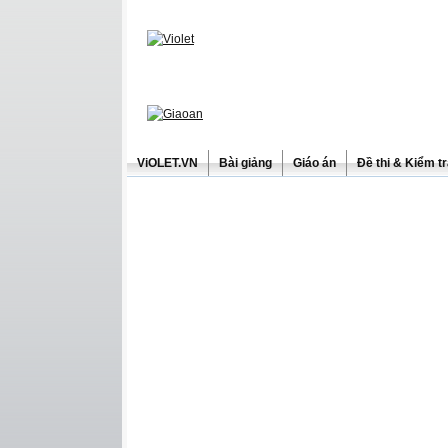
ViOLET.VN
Bài giảng
Giáo án
Đề thi & Kiểm t