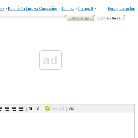
 sở
>
Kết nối Tri thức và Cuộc sống
>
Tin học
>
Tin học 6
>
Đưa giáo án lên
Cùng tác giả
Lịch sử tải về
ad