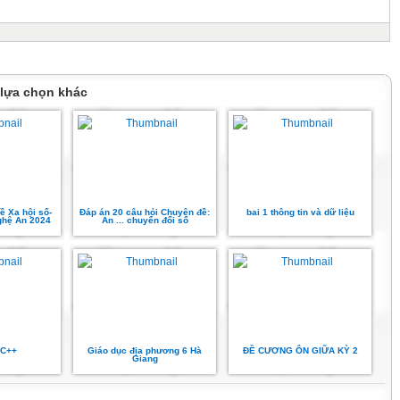
 lựa chọn khác
ề Xa hội số-
Đáp án 20 câu hỏi Chuyên đề:
bai 1 thông tin và dữ liệu
Nghệ An 2024
An ... chuyển đổi số
 C++
Giáo dục địa phương 6 Hà
ĐỀ CƯƠNG ÔN GIỮA KỲ 2
Giang