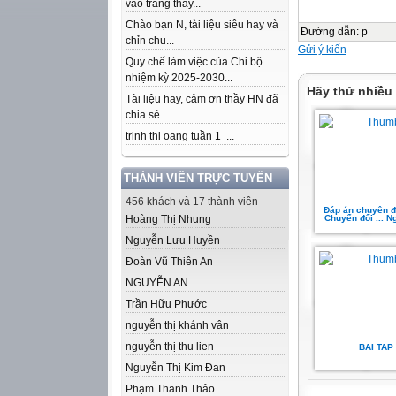
vào trang thầy...
Chào bạn N, tài liệu siêu hay và
Đường dẫn
:
p
chỉn chu...
Gửi ý kiến
Quy chế làm việc của Chi bộ
nhiệm kỳ 2025-2030...
Hãy thử nhiều
Tài liệu hay, cảm ơn thầy HN đã
chia sẻ....
trinh thi oang tuần 1 ...
THÀNH VIÊN TRỰC TUYẾN
456 khách và 17 thành viên
Đáp án chuyên đ
Hoàng Thị Nhung
Chuyển đổi ... 
Nguyễn Lưu Huyền
Đoàn Vũ Thiên An
NGUYỄN AN
Trần Hữu Phước
nguyễn thị khánh vân
nguyễn thị thu lien
BAI TAP
Nguyễn Thị Kim Đan
Phạm Thanh Thảo