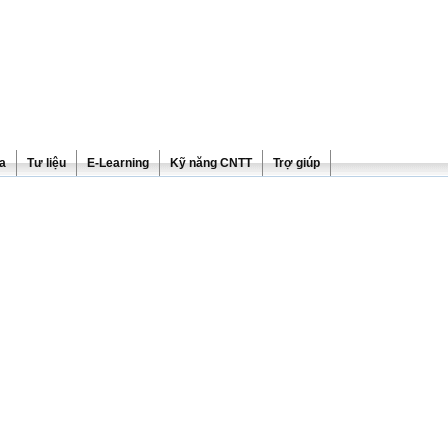
ra
Tư liệu
E-Learning
Kỹ năng CNTT
Trợ giúp