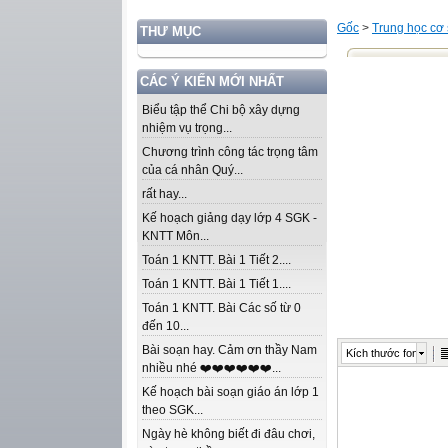
Gốc
>
Trung học cơ
THƯ MỤC
CÁC Ý KIẾN MỚI NHẤT
Biểu tập thể Chi bộ xây dựng
nhiệm vụ trọng...
Chương trình công tác trọng tâm
của cá nhân Quý...
rất hay...
Kế hoạch giảng dạy lớp 4 SGK -
KNTT Môn...
Toán 1 KNTT. Bài 1 Tiết 2....
Toán 1 KNTT. Bài 1 Tiết 1....
Toán 1 KNTT. Bài Các số từ 0
đến 10...
Bài soạn hay. Cảm ơn thầy Nam
Kích thước font
nhiều nhé ❤️❤️❤️❤️❤️❤️...
Kế hoạch bài soạn giáo án lớp 1
theo SGK...
Ngày hè không biết đi đâu chơi,