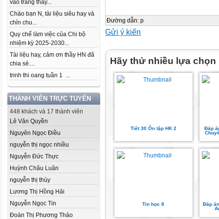
vào trang thầy...
Chào bạn N, tài liệu siêu hay và
Đường dẫn
:
p
chỉn chu...
Gửi ý kiến
Quy chế làm việc của Chi bộ
nhiệm kỳ 2025-2030...
Tài liệu hay, cảm ơn thầy HN đã
Hãy thử nhiều lựa chọn
chia sẻ....
trinh thi oang tuần 1 ...
THÀNH VIÊN TRỰC TUYẾN
448 khách và 17 thành viên
Lê Văn Quyền
Tiêt 30 Ôn tập HK 2
Đáp á
Nguyên Ngọc Điều
Chuyể
nguyễn thị ngọc nhiều
Nguyễn Đức Thực
Huỳnh Châu Luân
nguyễn thị thùy
Lương Thị Hồng Hải
Nguyễn Ngọc Tin
Tin học 8
Đáp án
A
Đoàn Thị Phương Thảo