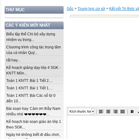
Gốc
>
Trung học cơ sở
>
Kết nối Tri thức 
THƯ MỤC
CÁC Ý KIẾN MỚI NHẤT
Biểu tập thể Chi bộ xây dựng
nhiệm vụ trọng...
Chương trình công tác trọng tâm
của cá nhân Quý...
rất hay...
Kế hoạch giảng dạy lớp 4 SGK -
KNTT Môn...
Toán 1 KNTT. Bài 1 Tiết 2....
Toán 1 KNTT. Bài 1 Tiết 1....
Toán 1 KNTT. Bài Các số từ 0
đến 10...
Bài soạn hay. Cảm ơn thầy Nam
Kích thước font
nhiều nhé ❤️❤️❤️❤️❤️❤️...
Kế hoạch bài soạn giáo án lớp 1
theo SGK...
Ngày hè không biết đi đâu chơi,