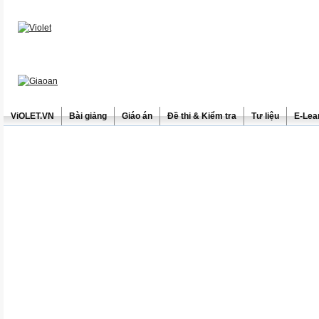
ViOLET.VN
Bài giảng
Giáo án
Đề thi & Kiểm tra
Tư liệu
E-Lea