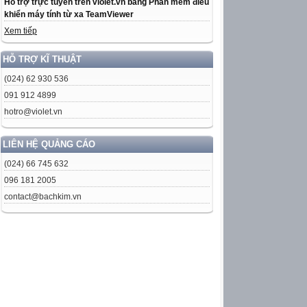
Hỗ trợ trực tuyến trên violet.vn bằng Phần mềm điều
khiển máy tính từ xa TeamViewer
Xem tiếp
HỖ TRỢ KĨ THUẬT
(024) 62 930 536
091 912 4899
hotro@violet.vn
LIÊN HỆ QUẢNG CÁO
(024) 66 745 632
096 181 2005
contact@bachkim.vn