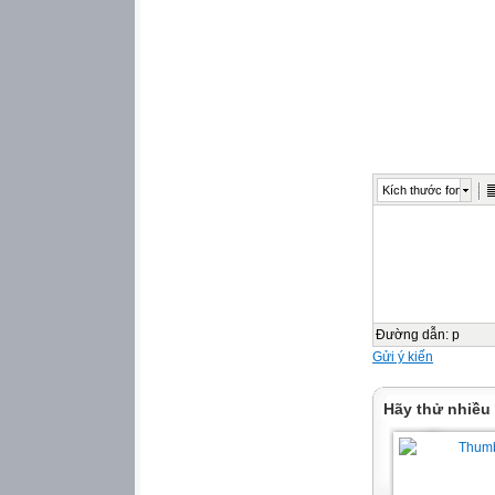
Kích thước font
Đường dẫn
:
p
Gửi ý kiến
Hãy thử nhiều