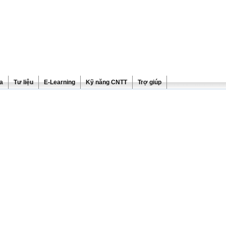
ra
Tư liệu
E-Learning
Kỹ năng CNTT
Trợ giúp