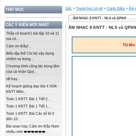
Gốc
>
Trung học cơ sở
>
Cánh Diều
>
Âm 
THƯ MỤC
ÂM NHẠC 8 KNTT - NLS và QPAN
CÁC Ý KIẾN MỚI NHẤT
ÂM NHẠC 8 KNTT - NLS và QPA
Thầy có bsach1 bài tập 10 và 11
mà có...
Tài liệ
Cảm ơn thầy!...
Biểu tập thể Chi bộ xây dựng
nhiệm vụ trọng...
Chương trình công tác trọng tâm
của cá nhân Quý...
rất hay...
Kế hoạch giảng dạy lớp 4 SGK -
KNTT Môn...
Toán 1 KNTT. Bài 1 Tiết 2....
Toán 1 KNTT. Bài 1 Tiết 1....
Toán 1 KNTT. Bài Các số từ 0
đến 10...
Bài soạn hay. Cảm ơn thầy Nam
nhiều nhé ❤️❤️❤️❤️❤️❤️...