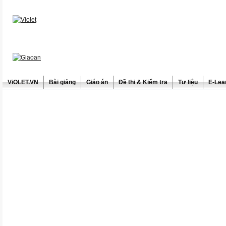
ViOLET.VN
Bài giảng
Giáo án
Đề thi & Kiểm tra
Tư liệu
E-Lea