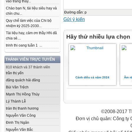
vào trang thầy...
Chào bạn N, tài liệu siêu hay và
Đường dẫn
:
p
chỉn chu...
Gửi ý kiến
Quy chế làm việc của Chi bộ
nhiệm kỳ 2025-2030...
Tài liệu hay, cảm ơn thầy HN đã
Hãy thử nhiều lựa chọn
chia sẻ....
trinh thi oang tuần 1 ...
THÀNH VIÊN TRỰC TUYẾN
810 khách và 37 thành viên
trần thị yến
Cánh diều cả năm 2024
Âm nh
đặng quách hải đăng
Bùi Văn Trệch
Mạnh Thị Hồng Thúy
Lý Thành Lễ
tràn thị thanh hương
©2008-2017 Th
Nguyễn Văn Công
Đơn vị chủ quản: Công ty
Đinh Thị Ngân
Nguyễn Văn Bắc