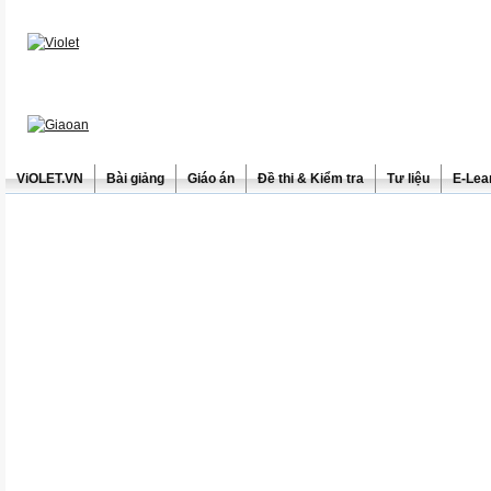
ViOLET.VN
Bài giảng
Giáo án
Đề thi & Kiểm tra
Tư liệu
E-Lea