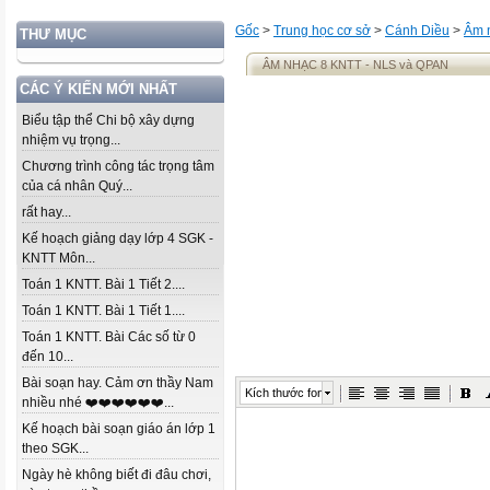
Gốc
>
Trung học cơ sở
>
Cánh Diều
>
Âm 
THƯ MỤC
ÂM NHẠC 8 KNTT - NLS và QPAN
CÁC Ý KIẾN MỚI NHẤT
Biểu tập thể Chi bộ xây dựng
nhiệm vụ trọng...
Chương trình công tác trọng tâm
của cá nhân Quý...
rất hay...
Kế hoạch giảng dạy lớp 4 SGK -
KNTT Môn...
Toán 1 KNTT. Bài 1 Tiết 2....
Toán 1 KNTT. Bài 1 Tiết 1....
Toán 1 KNTT. Bài Các số từ 0
đến 10...
Bài soạn hay. Cảm ơn thầy Nam
Kích thước font
nhiều nhé ❤️❤️❤️❤️❤️❤️...
Kế hoạch bài soạn giáo án lớp 1
theo SGK...
Ngày hè không biết đi đâu chơi,