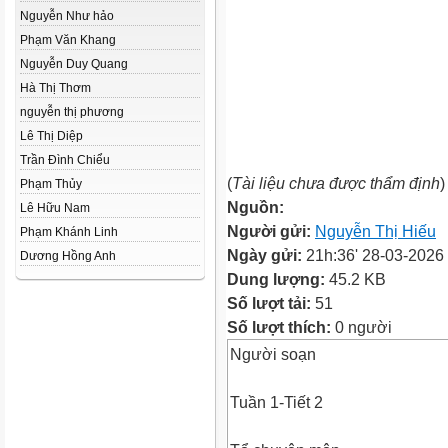
Nguyễn Như hảo
Phạm Văn Khang
Nguyễn Duy Quang
Hà Thị Thơm
nguyễn thị phương
Lê Thị Diệp
Trần Đình Chiểu
(
Tài liệu chưa được thẩm định
)
Phạm Thủy
Nguồn:
Lê Hữu Nam
Người gửi:
Nguyễn Thị Hiếu
Phạm Khánh Linh
Ngày gửi:
21h:36' 28-03-2026
Dương Hồng Anh
Dung lượng:
45.2 KB
Số lượt tải:
51
Số lượt thích:
0 người
Người soạn
Tuần 1-Tiết 2