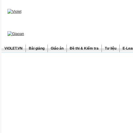
ViOLET.VN
Bài giảng
Giáo án
Đề thi & Kiểm tra
Tư liệu
E-Lea