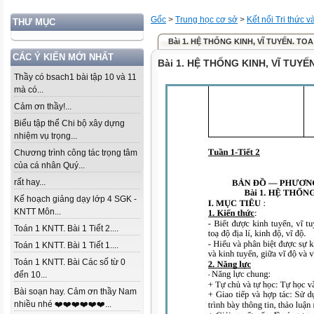
Gốc
>
Trung học cơ sở
>
Kết nối Tri thức 
THƯ MỤC
Bài 1. HỆ THỐNG KINH, VĨ TUYẾN. TOA
CÁC Ý KIẾN MỚI NHẤT
Bài 1. HỆ THỐNG KINH, VĨ TUYẾN
Thầy có bsach1 bài tập 10 và 11
mà có...
Cảm ơn thầy!...
Biểu tập thể Chi bộ xây dựng
nhiệm vụ trọng...
Chương trình công tác trọng tâm
của cá nhân Quý...
rất hay...
Kế hoạch giảng dạy lớp 4 SGK -
KNTT Môn...
Toán 1 KNTT. Bài 1 Tiết 2....
Toán 1 KNTT. Bài 1 Tiết 1....
Toán 1 KNTT. Bài Các số từ 0
đến 10...
Bài soạn hay. Cảm ơn thầy Nam
nhiều nhé ❤️❤️❤️❤️❤️❤️...