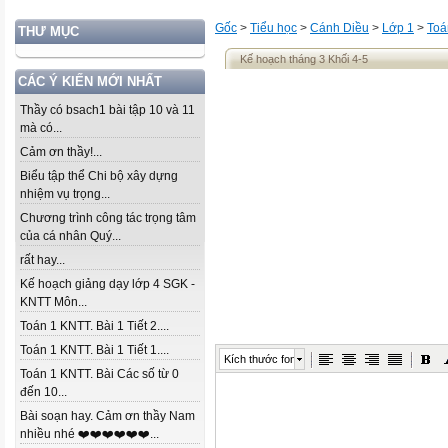
Gốc
>
Tiểu học
>
Cánh Diều
>
Lớp 1
>
Toá
THƯ MỤC
Kế hoạch tháng 3 Khối 4-5
CÁC Ý KIẾN MỚI NHẤT
Thầy có bsach1 bài tập 10 và 11
mà có...
Cảm ơn thầy!...
Biểu tập thể Chi bộ xây dựng
nhiệm vụ trọng...
Chương trình công tác trọng tâm
của cá nhân Quý...
rất hay...
Kế hoạch giảng dạy lớp 4 SGK -
KNTT Môn...
Toán 1 KNTT. Bài 1 Tiết 2....
Toán 1 KNTT. Bài 1 Tiết 1....
Kích thước font
Toán 1 KNTT. Bài Các số từ 0
đến 10...
Bài soạn hay. Cảm ơn thầy Nam
nhiều nhé ❤️❤️❤️❤️❤️❤️...