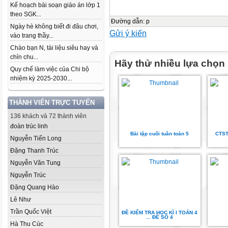
Kế hoạch bài soạn giáo án lớp 1
theo SGK...
Đường dẫn
:
p
Ngày hè không biết đi đâu chơi,
Gửi ý kiến
vào trang thầy...
Chào bạn N, tài liệu siêu hay và
chỉn chu...
Hãy thử nhiều lựa chọn
Quy chế làm việc của Chi bộ
nhiệm kỳ 2025-2030...
THÀNH VIÊN TRỰC TUYẾN
136 khách và 72 thành viên
đoàn trúc linh
Bài tập cuối tuần toán 5
CTST
Nguyễn Tiến Long
Đặng Thanh Trúc
Nguyễn Văn Tung
Nguyễn Trúc
Đặng Quang Hào
Lê Như
Trần Quốc Việt
ĐỀ KIỂM TRA HỌC KÌ I TOÁN 4
... ĐỀ SỐ 4
Hà Thu Cúc