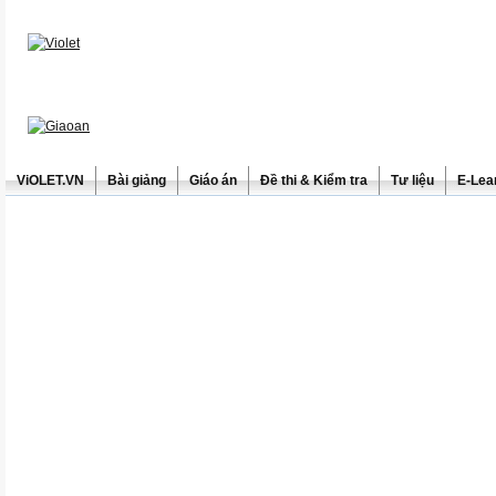
ViOLET.VN
Bài giảng
Giáo án
Đề thi & Kiểm tra
Tư liệu
E-Lea