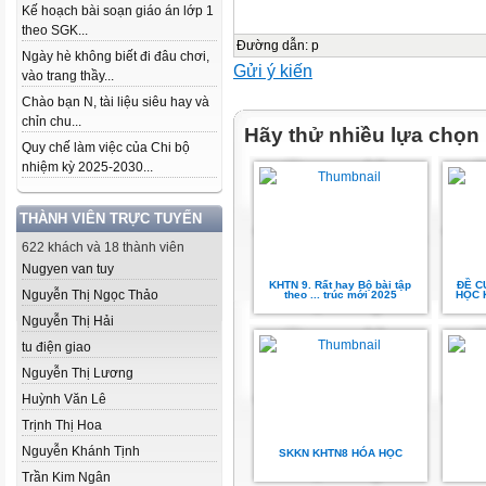
Kế hoạch bài soạn giáo án lớp 1
theo SGK...
Đường dẫn
:
p
Ngày hè không biết đi đâu chơi,
Gửi ý kiến
vào trang thầy...
Chào bạn N, tài liệu siêu hay và
chỉn chu...
Hãy thử nhiều lựa chọn
Quy chế làm việc của Chi bộ
nhiệm kỳ 2025-2030...
THÀNH VIÊN TRỰC TUYẾN
622 khách và 18 thành viên
Nugyen van tuy
KHTN 9. Rất hay Bộ bài tập
ĐỀ C
Nguyễn Thị Ngọc Thảo
theo ... trúc mới 2025
HỌC K
Nguyễn Thị Hải
tu điện giao
Nguyễn Thị Lương
Huỳnh Văn Lê
Trịnh Thị Hoa
Nguyễn Khánh Tịnh
SKKN KHTN8 HÓA HỌC
Trần Kim Ngân