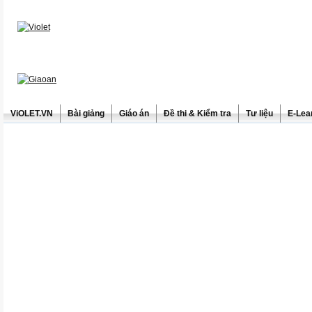
ViOLET.VN
Bài giảng
Giáo án
Đề thi & Kiểm tra
Tư liệu
E-Lea