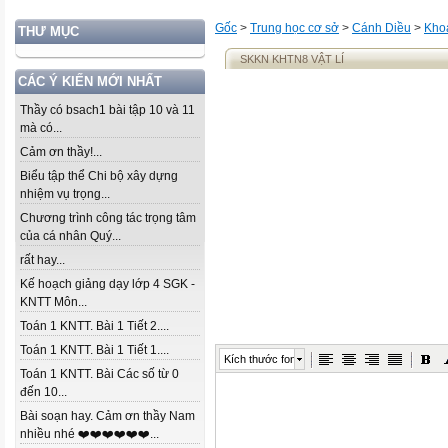
Gốc
>
Trung học cơ sở
>
Cánh Diều
>
Khoa
THƯ MỤC
SKKN KHTN8 VẬT LÍ
CÁC Ý KIẾN MỚI NHẤT
Thầy có bsach1 bài tập 10 và 11
mà có...
Cảm ơn thầy!...
Biểu tập thể Chi bộ xây dựng
nhiệm vụ trọng...
Chương trình công tác trọng tâm
của cá nhân Quý...
rất hay...
Kế hoạch giảng dạy lớp 4 SGK -
KNTT Môn...
Toán 1 KNTT. Bài 1 Tiết 2....
Toán 1 KNTT. Bài 1 Tiết 1....
Kích thước font
Toán 1 KNTT. Bài Các số từ 0
đến 10...
Bài soạn hay. Cảm ơn thầy Nam
nhiều nhé ❤️❤️❤️❤️❤️❤️...