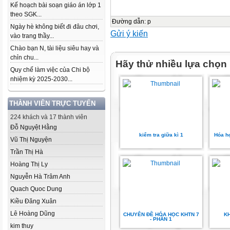
Kế hoạch bài soạn giáo án lớp 1
theo SGK...
Đường dẫn
:
p
Ngày hè không biết đi đâu chơi,
Gửi ý kiến
vào trang thầy...
Chào bạn N, tài liệu siêu hay và
chỉn chu...
Hãy thử nhiều lựa chọn
Quy chế làm việc của Chi bộ
nhiệm kỳ 2025-2030...
THÀNH VIÊN TRỰC TUYẾN
224 khách và 17 thành viên
Đỗ Nguyệt Hằng
kiểm tra giữa kì 1
Hóa h
Vũ Thị Nguyện
Trần Thị Hà
Hoàng Thị Ly
Nguyễn Hà Trâm Anh
Quach Quoc Dung
Kiều Đăng Xuân
Lê Hoàng Dũng
CHUYÊN ĐỀ HÓA HỌC KHTN 7
KH
- PHẦN 1
kim thuy