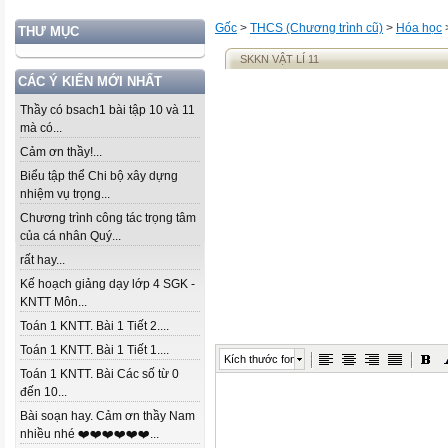
Gốc
>
THCS (Chương trình cũ)
>
Hóa học
THƯ MỤC
SKKN VẬT LÍ 11
CÁC Ý KIẾN MỚI NHẤT
Thầy có bsach1 bài tập 10 và 11
mà có...
Cảm ơn thầy!...
Biểu tập thể Chi bộ xây dựng
nhiệm vụ trọng...
Chương trình công tác trọng tâm
của cá nhân Quý...
rất hay...
Kế hoạch giảng dạy lớp 4 SGK -
KNTT Môn...
Toán 1 KNTT. Bài 1 Tiết 2....
Toán 1 KNTT. Bài 1 Tiết 1....
Kích thước font
Toán 1 KNTT. Bài Các số từ 0
đến 10...
Bài soạn hay. Cảm ơn thầy Nam
nhiều nhé ❤️❤️❤️❤️❤️❤️...