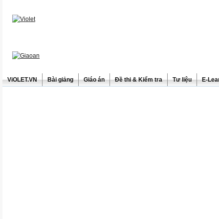
ViOLET.VN
Bài giảng
Giáo án
Đề thi & Kiểm tra
Tư liệu
E-Lea