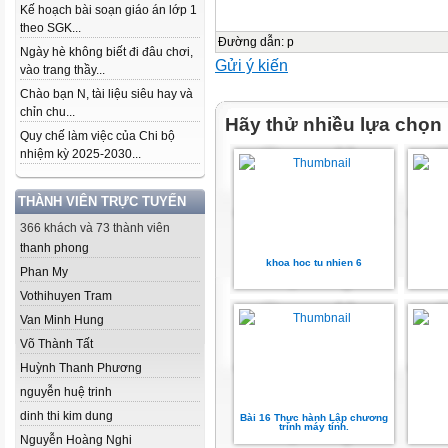
Kế hoạch bài soạn giáo án lớp 1
theo SGK...
Đường dẫn
:
p
Ngày hè không biết đi đâu chơi,
Gửi ý kiến
vào trang thầy...
Chào bạn N, tài liệu siêu hay và
chỉn chu...
Hãy thử nhiều lựa chọn
Quy chế làm việc của Chi bộ
nhiệm kỳ 2025-2030...
THÀNH VIÊN TRỰC TUYẾN
366 khách và 73 thành viên
thanh phong
khoa hoc tu nhien 6
Phan My
Vothihuyen Tram
Van Minh Hung
Võ Thành Tất
Huỳnh Thanh Phương
nguyễn huệ trinh
dinh thi kim dung
Bài 16 Thực hành Lập chương
trỉnh máy tính.
Nguyễn Hoàng Nghi