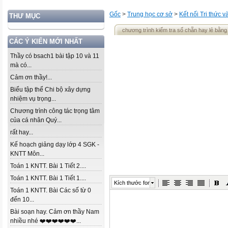
Gốc
>
Trung học cơ sở
>
Kết nối Tri thức 
THƯ MỤC
chương trình kiểm tra số chẵn hay lẻ bằng
CÁC Ý KIẾN MỚI NHẤT
Thầy có bsach1 bài tập 10 và 11
mà có...
Cảm ơn thầy!...
Biểu tập thể Chi bộ xây dựng
nhiệm vụ trọng...
Chương trình công tác trọng tâm
của cá nhân Quý...
rất hay...
Kế hoạch giảng dạy lớp 4 SGK -
KNTT Môn...
Toán 1 KNTT. Bài 1 Tiết 2....
Toán 1 KNTT. Bài 1 Tiết 1....
Kích thước font
Toán 1 KNTT. Bài Các số từ 0
đến 10...
Bài soạn hay. Cảm ơn thầy Nam
nhiều nhé ❤️❤️❤️❤️❤️❤️...