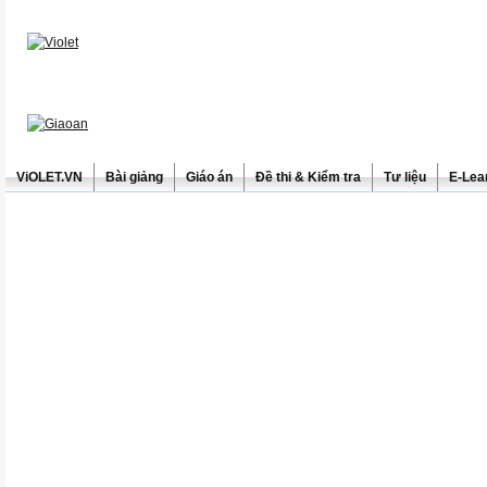
ViOLET.VN
Bài giảng
Giáo án
Đề thi & Kiểm tra
Tư liệu
E-Lea