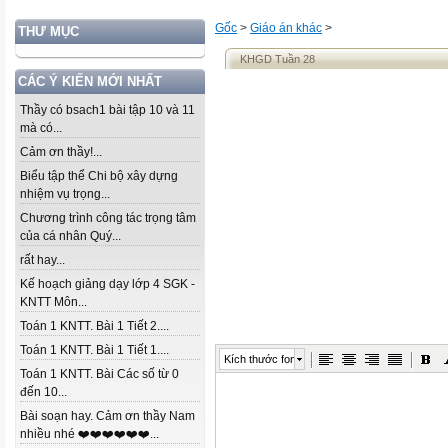
Gốc
>
Giáo án khác
>
THƯ MỤC
KHGD Tuần 28
CÁC Ý KIẾN MỚI NHẤT
Thầy có bsach1 bài tập 10 và 11
mà có...
Cảm ơn thầy!...
Biểu tập thể Chi bộ xây dựng
nhiệm vụ trọng...
Chương trình công tác trọng tâm
của cá nhân Quý...
rất hay...
Kế hoạch giảng dạy lớp 4 SGK -
KNTT Môn...
Toán 1 KNTT. Bài 1 Tiết 2....
Toán 1 KNTT. Bài 1 Tiết 1....
Kích thước font
Toán 1 KNTT. Bài Các số từ 0
đến 10...
Bài soạn hay. Cảm ơn thầy Nam
nhiều nhé ❤️❤️❤️❤️❤️❤️...