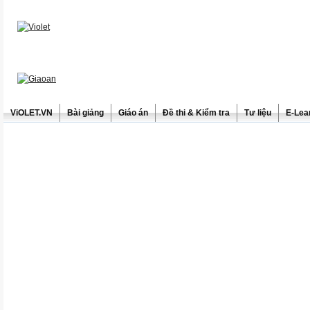
ViOLET.VN
Bài giảng
Giáo án
Đề thi & Kiểm tra
Tư liệu
E-Lea