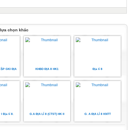
 lựa chọn khác
ẬP GKI ĐỊA
KHBD ĐỊA 8 HK1
Địa lí 8
I Địa lí 8.
G.A ĐỊA LÍ 8 (CTST) HK II
G. A ĐỊA LÍ 8 KNTT