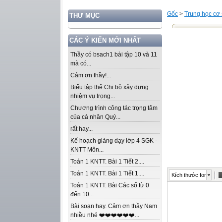
Gốc
>
Trung học cơ
THƯ MỤC
CÁC Ý KIẾN MỚI NHẤT
Thầy có bsach1 bài tập 10 và 11
mà có...
Cảm ơn thầy!...
Biểu tập thể Chi bộ xây dựng
nhiệm vụ trọng...
Chương trình công tác trọng tâm
của cá nhân Quý...
rất hay...
Kế hoạch giảng dạy lớp 4 SGK -
KNTT Môn...
Toán 1 KNTT. Bài 1 Tiết 2....
Toán 1 KNTT. Bài 1 Tiết 1....
Kích thước font
Toán 1 KNTT. Bài Các số từ 0
đến 10...
Bài soạn hay. Cảm ơn thầy Nam
nhiều nhé ❤️❤️❤️❤️❤️❤️...