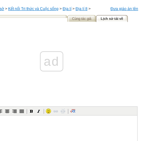
 sở
>
Kết nối Tri thức và Cuộc sống
>
Địa lí
>
Địa lí 8
>
Đưa giáo án lên
Cùng tác giả
Lịch sử tải về
ad