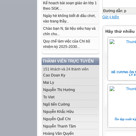
Kế hoạch bài soạn giáo án lớp 1
theo SGK...
Đường dẫn
:
p
Ngày hè không biết đi đâu chơi,
Gửi ý kiến
vào trang thầy...
Chào bạn N, tài liệu siêu hay và
Hãy thử nhiều
chỉn chu...
Quy chế làm việc của Chi bộ
nhiệm kỳ 2025-2030...
THÀNH VIÊN TRỰC TUYẾN
151 khách và 24 thành viên
ĐỀ CƯƠNG ÔN T
Cao Doan Ky
LÝ 8
Mai Ly
Nguyễn Thị Hường
To Viet
Ngô tiến Cường
Nguyễn Khắc Hữu
Nguyễn Quế Chi
Ôn tập cuối kỳ 
Nguyễn Thanh Tâm
Hoàng Văn Quyến