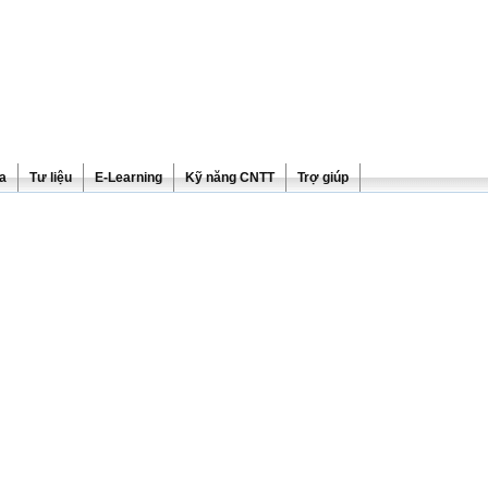
ra
Tư liệu
E-Learning
Kỹ năng CNTT
Trợ giúp