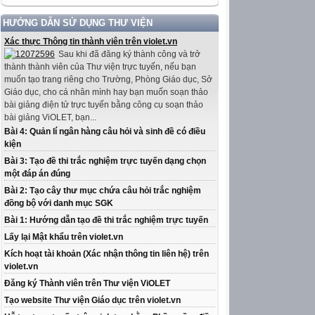
HƯỚNG DẪN SỬ DỤNG THƯ VIỆN
Xác thực Thông tin thành viên trên violet.vn
Sau khi đã đăng ký thành công và trở
thành thành viên của Thư viện trực tuyến, nếu bạn
muốn tạo trang riêng cho Trường, Phòng Giáo dục, Sở
Giáo dục, cho cá nhân mình hay bạn muốn soạn thảo
bài giảng điện tử trực tuyến bằng công cụ soạn thảo
bài giảng ViOLET, bạn...
Bài 4: Quản lí ngân hàng câu hỏi và sinh đề có điều
kiện
Bài 3: Tạo đề thi trắc nghiệm trực tuyến dạng chọn
một đáp án đúng
Bài 2: Tạo cây thư mục chứa câu hỏi trắc nghiệm
đồng bộ với danh mục SGK
Bài 1: Hướng dẫn tạo đề thi trắc nghiệm trực tuyến
Lấy lại Mật khẩu trên violet.vn
Kích hoạt tài khoản (Xác nhận thông tin liên hệ) trên
violet.vn
Đăng ký Thành viên trên Thư viện ViOLET
Tạo website Thư viện Giáo dục trên violet.vn