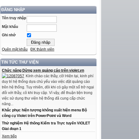
ĐĂNG NHẬP
Tên truy nhập
Mật khẩu
Ghi nhớ
Quên mật khẩu
ĐK thành viên
TIN TỨC THƯ VIỆN
Chức năng Dừng xem quảng cáo trên violet.vn
Kính chào các thầy, cô! Hiện tại, kinh phí
duy trì hệ thống dựa chủ yếu vào việc đặt quảng cáo
trên hệ thống. Tuy nhiên, đôi khi có gây một số trở ngại
đối với thầy, cô khi truy cập. Vì vậy, để thuận tiện trong
việc sử dụng thư viện hệ thống đã cung cấp chức
năng...
Khắc phục hiện tượng không xuất hiện menu Bộ
công cụ Violet trên PowerPoint và Word
Thử nghiệm Hệ thống Kiểm tra Trực tuyến ViOLET
Giai đoạn 1
Xem tiếp