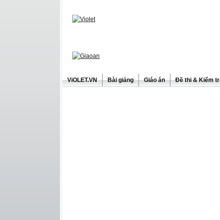
ViOLET.VN
Bài giảng
Giáo án
Đề thi & Kiểm t