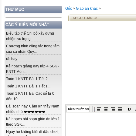
Gốc
>
Giáo án khác
>
THƯ MỤC
KHGD TUẦN 28
CÁC Ý KIẾN MỚI NHẤT
Biểu tập thể Chi bộ xây dựng
nhiệm vụ trọng...
Chương trình công tác trọng tâm
của cá nhân Quý...
rất hay...
Kế hoạch giảng dạy lớp 4 SGK -
KNTT Môn...
Toán 1 KNTT. Bài 1 Tiết 2....
Toán 1 KNTT. Bài 1 Tiết 1....
Toán 1 KNTT. Bài Các số từ 0
đến 10...
Bài soạn hay. Cảm ơn thầy Nam
Kích thước font
nhiều nhé ❤️❤️❤️❤️❤️❤️...
Kế hoạch bài soạn giáo án lớp 1
theo SGK...
Ngày hè không biết đi đâu chơi,