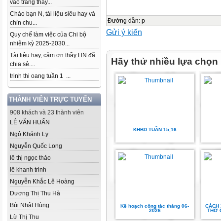
vào trang thầy...
Chào bạn N, tài liệu siêu hay và
Đường dẫn
:
p
chỉn chu...
Gửi ý kiến
Quy chế làm việc của Chi bộ
nhiệm kỳ 2025-2030...
Tài liệu hay, cảm ơn thầy HN đã
Hãy thử nhiều lựa chọn
chia sẻ....
trinh thi oang tuần 1 ...
THÀNH VIÊN TRỰC TUYẾN
908 khách và 23 thành viên
LÊ VĂN HUẤN
KHBD TUẦN 15,16
Ngô Khánh Ly
Nguyễn Quốc Long
lê thị ngọc thảo
lê khanh trinh
Nguyễn Khắc Lê Hoàng
Dương Thị Thu Hà
Bùi Nhật Hùng
Kế hoạch công tác tháng 06-
CÁCH 
2026
THỞ Ở
Lừ Thị Thu