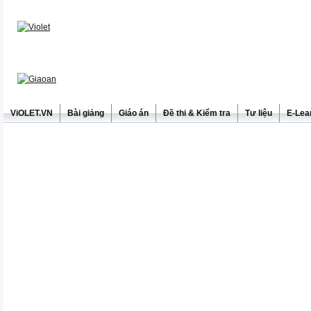
ViOLET.VN
Bài giảng
Giáo án
Đề thi & Kiểm tra
Tư liệu
E-Lea