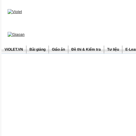
ViOLET.VN
Bài giảng
Giáo án
Đề thi & Kiểm tra
Tư liệu
E-Lea