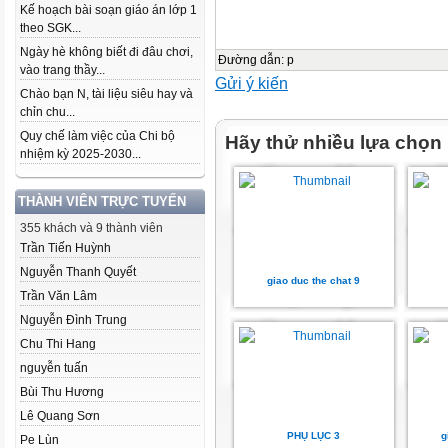
Kế hoạch bài soạn giáo án lớp 1
theo SGK...
Ngày hè không biết đi đâu chơi,
Đường dẫn
:
p
vào trang thầy...
Gửi ý kiến
Chào bạn N, tài liệu siêu hay và
chỉn chu...
Quy chế làm việc của Chi bộ
Hãy thử nhiều lựa chọn
nhiệm kỳ 2025-2030...
THÀNH VIÊN TRỰC TUYẾN
355 khách và 9 thành viên
Trần Tiến Huỳnh
Nguyễn Thanh Quyết
giao duc the chat 9
Trần Văn Lâm
Nguyễn Đình Trung
Chu Thi Hang
nguyễn tuấn
Bùi Thu Hương
Lê Quang Sơn
PHỤ LỤC 3
g
Pe Lùn