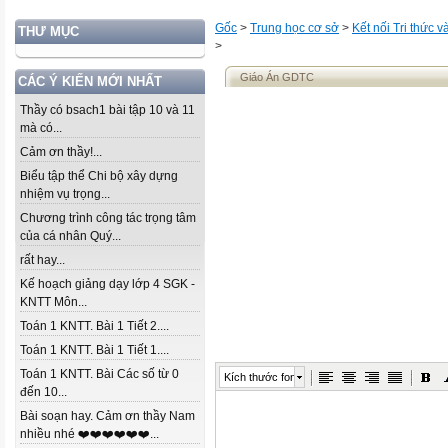
Gốc
>
Trung học cơ sở
>
Kết nối Tri thức 
THƯ MỤC
>
Giáo Án GDTC
CÁC Ý KIẾN MỚI NHẤT
Thầy có bsach1 bài tập 10 và 11
mà có...
Cảm ơn thầy!...
Biểu tập thể Chi bộ xây dựng
nhiệm vụ trọng...
Chương trình công tác trọng tâm
của cá nhân Quý...
rất hay...
Kế hoạch giảng dạy lớp 4 SGK -
KNTT Môn...
Toán 1 KNTT. Bài 1 Tiết 2....
Toán 1 KNTT. Bài 1 Tiết 1....
Toán 1 KNTT. Bài Các số từ 0
Kích thước font
đến 10...
Bài soạn hay. Cảm ơn thầy Nam
nhiều nhé ❤️❤️❤️❤️❤️❤️...