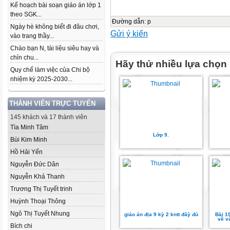
Kế hoạch bài soạn giáo án lớp 1
theo SGK...
Đường dẫn
:
p
Ngày hè không biết đi đâu chơi,
Gửi ý kiến
vào trang thầy...
Chào bạn N, tài liệu siêu hay và
chỉn chu...
Hãy thử nhiều lựa chọn
Quy chế làm việc của Chi bộ
nhiệm kỳ 2025-2030...
THÀNH VIÊN TRỰC TUYẾN
145 khách và 17 thành viên
Tìa Minh Tâm
Lớp 9.
Bùi Kim Minh
Hồ Hải Yến
Nguyễn Đức Dân
Nguyễn Khả Thanh
Trương Thị Tuyết trinh
Huỳnh Thoại Thông
Ngô Thị Tuyết Nhung
giáo án địa 9 kỳ 2 kntt đâỳ đủ
Bài 1
về v
Bích chi