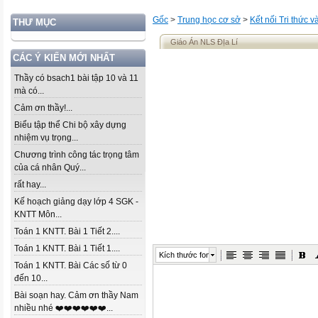
Gốc
>
Trung học cơ sở
>
Kết nối Tri thức 
THƯ MỤC
Giáo Án NLS ĐỊa Lí
CÁC Ý KIẾN MỚI NHẤT
Thầy có bsach1 bài tập 10 và 11
mà có...
Cảm ơn thầy!...
Biểu tập thể Chi bộ xây dựng
nhiệm vụ trọng...
Chương trình công tác trọng tâm
của cá nhân Quý...
rất hay...
Kế hoạch giảng dạy lớp 4 SGK -
KNTT Môn...
Toán 1 KNTT. Bài 1 Tiết 2....
Toán 1 KNTT. Bài 1 Tiết 1....
Kích thước font
Toán 1 KNTT. Bài Các số từ 0
đến 10...
Bài soạn hay. Cảm ơn thầy Nam
nhiều nhé ❤️❤️❤️❤️❤️❤️...