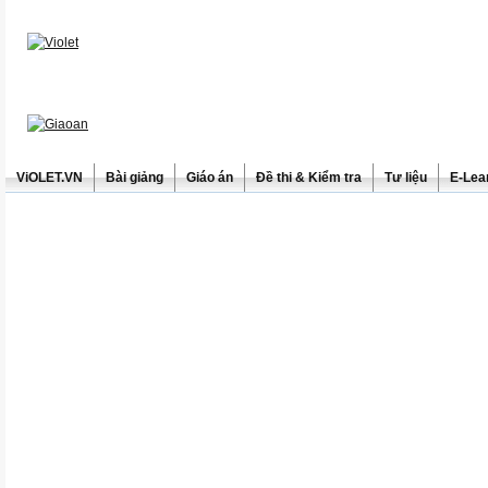
ViOLET.VN
Bài giảng
Giáo án
Đề thi & Kiểm tra
Tư liệu
E-Lea