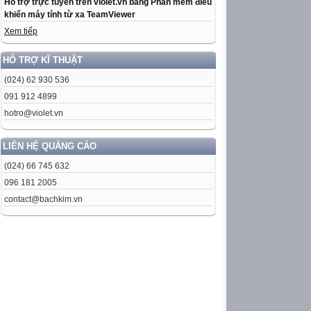
Hỗ trợ trực tuyến trên violet.vn bằng Phần mềm điều
khiển máy tính từ xa TeamViewer
Xem tiếp
HỖ TRỢ KĨ THUẬT
(024) 62 930 536
091 912 4899
hotro@violet.vn
LIÊN HỆ QUẢNG CÁO
(024) 66 745 632
096 181 2005
contact@bachkim.vn