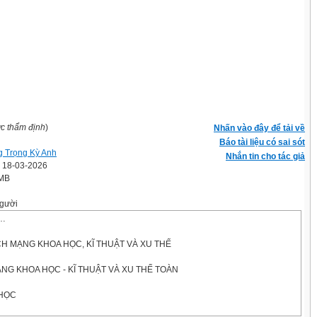
ợc thẩm định
)
Nhấn vào đây để tải về
Báo tài liệu có sai sót
 Trọng Kỳ Anh
Nhắn tin cho tác giả
' 18-03-2026
 MB
gười
/…
…
H MẠNG KHOA HỌC, KĨ THUẬT VÀ XU THẾ
ẠNG KHOA HỌC - KĨ THUẬT VÀ XU THẾ TOÀN
 HỌC