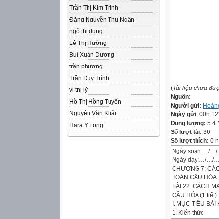
Trần Thị Kim Trinh
Đặng Nguyễn Thu Ngân
ngô thị dung
Lê Thị Hường
Buì Xuân Dương
trần phương
Trần Duy Trình
(
Tài liệu chưa đư
vi thị lý
Nguồn:
Hồ Thị Hồng Tuyến
Người gửi:
Hoàng
Nguyễn Văn Khải
Ngày gửi:
00h:12
Dung lượng:
5.4
Hara Y Long
Số lượt tải:
36
Số lượt thích:
0 n
Ngày soạn:…/…
Ngày dạy:…/…/
CHƯƠNG 7: CÁC
TOÀN CẦU HÓA
BÀI 22: CÁCH M
CẦU HÓA (1 tiết)
I. MỤC TIÊU BÀI
1. Kiến thức