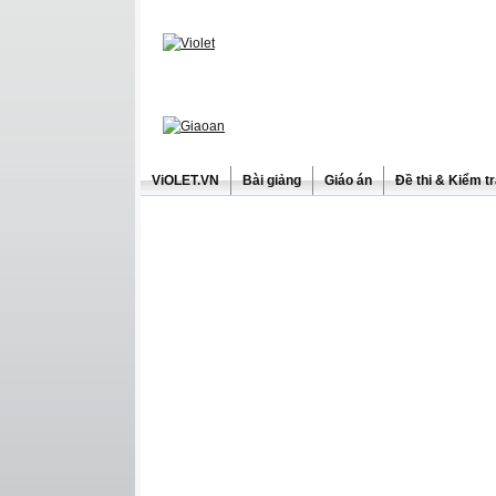
ViOLET.VN
Bài giảng
Giáo án
Đề thi & Kiểm t