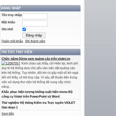
ĐĂNG NHẬP
Tên truy nhập
Mật khẩu
Ghi nhớ
Quên mật khẩu
ĐK thành viên
TIN TỨC THƯ VIỆN
Chức năng Dừng xem quảng cáo trên violet.vn
Kính chào các thầy, cô! Hiện tại, kinh phí
duy trì hệ thống dựa chủ yếu vào việc đặt quảng cáo
trên hệ thống. Tuy nhiên, đôi khi có gây một số trở ngại
đối với thầy, cô khi truy cập. Vì vậy, để thuận tiện trong
việc sử dụng thư viện hệ thống đã cung cấp chức
năng...
Khắc phục hiện tượng không xuất hiện menu Bộ
công cụ Violet trên PowerPoint và Word
Thử nghiệm Hệ thống Kiểm tra Trực tuyến ViOLET
Giai đoạn 1
Xem tiếp