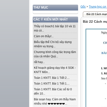
Gốc
>
Trung học cơ
THƯ MỤC
Bài 22 Cách mạng
CÁC Ý KIẾN MỚI NHẤT
Bài 22 Cách mạ
Thầy có bsach1 bài tập 10 và 11
mà có...
Cảm ơn thầy!...
Biểu tập thể Chi bộ xây dựng
nhiệm vụ trọng...
Chương trình công tác trọng tâm
của cá nhân Quý...
rất hay...
Kế hoạch giảng dạy lớp 4 SGK -
KNTT Môn...
Toán 1 KNTT. Bài 1 Tiết 2....
Toán 1 KNTT. Bài 1 Tiết 1....
Toán 1 KNTT. Bài Các số từ 0
đến 10...
Bài soạn hay. Cảm ơn thầy Nam
nhiều nhé ❤️❤️❤️❤️❤️❤️...