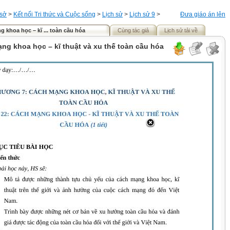
 sở
>
Kết nối Tri thức và Cuộc sống
>
Lịch sử
>
Lịch sử 9
>
Đưa giáo án lên
 khoa học – kĩ ... toàn cầu hóa
Cùng tác giả
Lịch sử tải về
ng khoa học – kĩ thuật và xu thế toàn cầu hóa