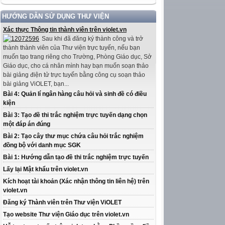
HƯỚNG DẪN SỬ DỤNG THƯ VIỆN
Xác thực Thông tin thành viên trên violet.vn
Sau khi đã đăng ký thành công và trở
thành thành viên của Thư viện trực tuyến, nếu bạn
muốn tạo trang riêng cho Trường, Phòng Giáo dục, Sở
Giáo dục, cho cá nhân mình hay bạn muốn soạn thảo
bài giảng điện tử trực tuyến bằng công cụ soạn thảo
bài giảng ViOLET, bạn...
Bài 4: Quản lí ngân hàng câu hỏi và sinh đề có điều
kiện
Bài 3: Tạo đề thi trắc nghiệm trực tuyến dạng chọn
một đáp án đúng
Bài 2: Tạo cây thư mục chứa câu hỏi trắc nghiệm
đồng bộ với danh mục SGK
Bài 1: Hướng dẫn tạo đề thi trắc nghiệm trực tuyến
Lấy lại Mật khẩu trên violet.vn
Kích hoạt tài khoản (Xác nhận thông tin liên hệ) trên
violet.vn
Đăng ký Thành viên trên Thư viện ViOLET
Tạo website Thư viện Giáo dục trên violet.vn