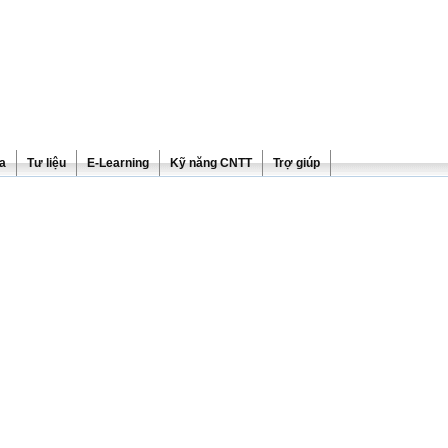
ra
Tư liệu
E-Learning
Kỹ năng CNTT
Trợ giúp