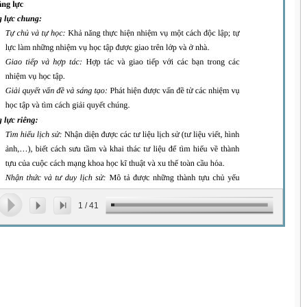
1
/
41