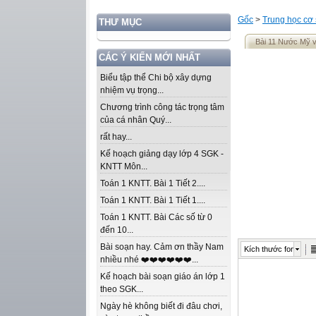
Gốc
>
Trung học cơ
THƯ MỤC
Bài 11 Nước Mỹ v
CÁC Ý KIẾN MỚI NHẤT
Biểu tập thể Chi bộ xây dựng
nhiệm vụ trọng...
Chương trình công tác trọng tâm
của cá nhân Quý...
rất hay...
Kế hoạch giảng dạy lớp 4 SGK -
KNTT Môn...
Toán 1 KNTT. Bài 1 Tiết 2....
Toán 1 KNTT. Bài 1 Tiết 1....
Toán 1 KNTT. Bài Các số từ 0
đến 10...
Bài soạn hay. Cảm ơn thầy Nam
Kích thước font
nhiều nhé ❤️❤️❤️❤️❤️❤️...
Kế hoạch bài soạn giáo án lớp 1
theo SGK...
Ngày hè không biết đi đâu chơi,