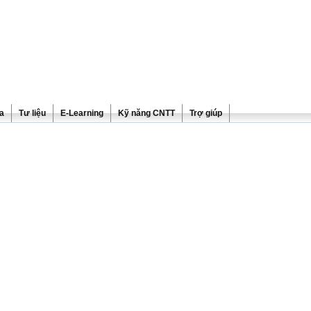
ra
Tư liệu
E-Learning
Kỹ năng CNTT
Trợ giúp