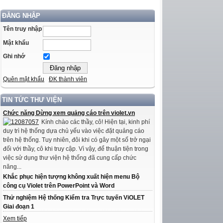
ĐĂNG NHẬP
Tên truy nhập
Mật khẩu
Ghi nhớ
Quên mật khẩu
ĐK thành viên
TIN TỨC THƯ VIỆN
Chức năng Dừng xem quảng cáo trên violet.vn
Kính chào các thầy, cô! Hiện tại, kinh phí
duy trì hệ thống dựa chủ yếu vào việc đặt quảng cáo
trên hệ thống. Tuy nhiên, đôi khi có gây một số trở ngại
đối với thầy, cô khi truy cập. Vì vậy, để thuận tiện trong
việc sử dụng thư viện hệ thống đã cung cấp chức
năng...
Khắc phục hiện tượng không xuất hiện menu Bộ
công cụ Violet trên PowerPoint và Word
Thử nghiệm Hệ thống Kiểm tra Trực tuyến ViOLET
Giai đoạn 1
Xem tiếp