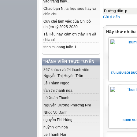
vào trang thầy...
Chào bạn N, tài liệu siêu hay và
Đường dẫn
:
p
chỉn chu...
Gửi ý kiến
Quy chế làm việc của Chi bộ
nhiệm kỳ 2025-2030...
Hãy thử nhiều
Tài liệu hay, cảm ơn thầy HN đã
chia sẻ....
trinh thi oang tuần 1 ...
THÀNH VIÊN TRỰC TUYẾN
867 khách và 24 thành viên
TÀI LIỆU BỒI D
Nguyễn Thị Huyền Trân
Lê Thành Ngọc
trần thị thanh nga
Lữ Xuân Thanh
Nguyễn Dương Phương Nhi
Nhoc Vo Danh
nguyễn Phi Hùng
KHBD SU 
huỳnh kim hoa
Lê Thanh Hải