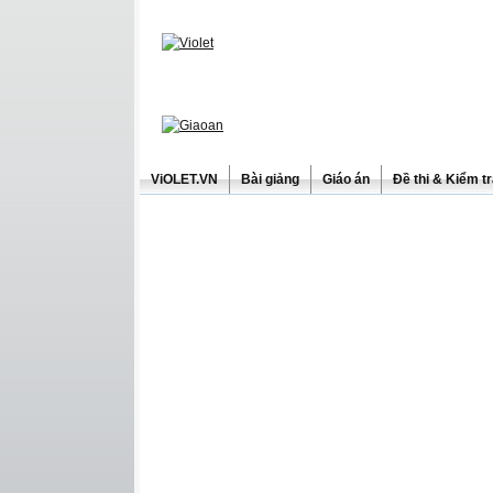
ViOLET.VN
Bài giảng
Giáo án
Đề thi & Kiểm t