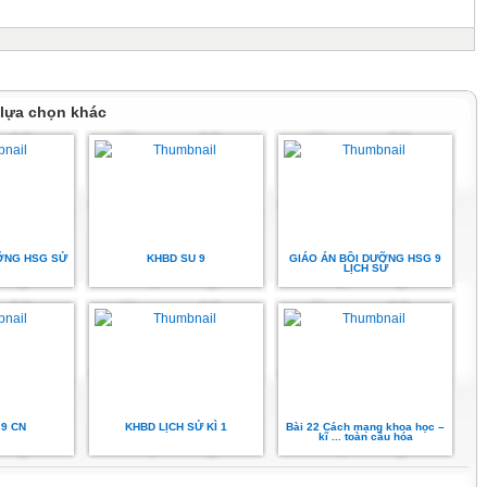
 lựa chọn khác
ƯỠNG HSG SỬ
KHBD SU 9
GIÁO ÁN BỒI DƯỠNG HSG 9
LỊCH SỬ
9 CN
KHBD LỊCH SỬ KÌ 1
Bài 22 Cách mạng khoa học –
kĩ ... toàn cầu hóa