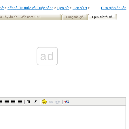
 sở
>
Kết nối Tri thức và Cuộc sống
>
Lịch sử
>
Lịch sử 9
>
Đưa giáo án lên
à Tây Âu từ ... đến năm 1991
Cùng tác giả
Lịch sử tải về
ad