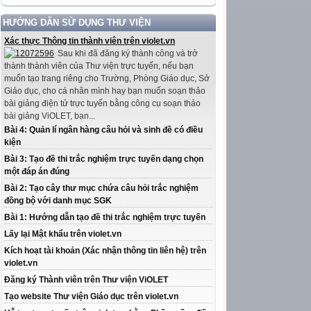
HƯỚNG DẪN SỬ DỤNG THƯ VIỆN
Xác thực Thông tin thành viên trên violet.vn
Sau khi đã đăng ký thành công và trở
thành thành viên của Thư viện trực tuyến, nếu bạn
muốn tạo trang riêng cho Trường, Phòng Giáo dục, Sở
Giáo dục, cho cá nhân mình hay bạn muốn soạn thảo
bài giảng điện tử trực tuyến bằng công cụ soạn thảo
bài giảng ViOLET, bạn...
Bài 4: Quản lí ngân hàng câu hỏi và sinh đề có điều
kiện
Bài 3: Tạo đề thi trắc nghiệm trực tuyến dạng chọn
một đáp án đúng
Bài 2: Tạo cây thư mục chứa câu hỏi trắc nghiệm
đồng bộ với danh mục SGK
Bài 1: Hướng dẫn tạo đề thi trắc nghiệm trực tuyến
Lấy lại Mật khẩu trên violet.vn
Kích hoạt tài khoản (Xác nhận thông tin liên hệ) trên
violet.vn
Đăng ký Thành viên trên Thư viện ViOLET
Tạo website Thư viện Giáo dục trên violet.vn