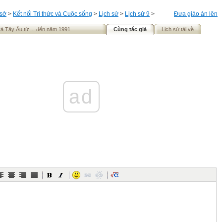
 sở
>
Kết nối Tri thức và Cuộc sống
>
Lịch sử
>
Lịch sử 9
>
Đưa giáo án lên
à Tây Âu từ ... đến năm 1991
Cùng tác giả
Lịch sử tải về
ad