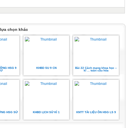
 lựa chọn khác
ƯỠNG HSG 9
KHBD SU 9 CN
Bài 22 Cách mạng khoa học –
SỬ
kĩ ... toàn cầu hóa
ƯỠNG HSG SỬ
KHBD LỊCH SỬ KÌ 1
KNTT TÀI LIỆU ÔN HSG LS 9