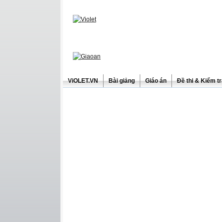
ViOLET.VN
Bài giảng
Giáo án
Đề thi & Kiểm t