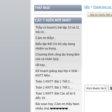
Gốc
>
Trung học cơ
THƯ MỤC
Bài 11 Nước Mỹ v
CÁC Ý KIẾN MỚI NHẤT
Thầy có bsach1 bài tập 10 và 11
mà có...
Cảm ơn thầy!...
Biểu tập thể Chi bộ xây dựng
nhiệm vụ trọng...
Chương trình công tác trọng tâm
của cá nhân Quý...
rất hay...
Kế hoạch giảng dạy lớp 4 SGK -
KNTT Môn...
Toán 1 KNTT. Bài 1 Tiết 2....
Toán 1 KNTT. Bài 1 Tiết 1....
Kích thước font
Toán 1 KNTT. Bài Các số từ 0
đến 10...
Bài soạn hay. Cảm ơn thầy Nam
nhiều nhé ❤️❤️❤️❤️❤️❤️...