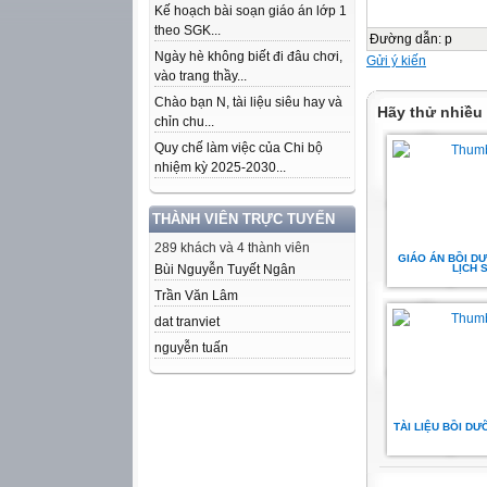
Kế hoạch bài soạn giáo án lớp 1
theo SGK...
Đường dẫn
:
p
Ngày hè không biết đi đâu chơi,
Gửi ý kiến
vào trang thầy...
Chào bạn N, tài liệu siêu hay và
Hãy thử nhiều
chỉn chu...
Quy chế làm việc của Chi bộ
nhiệm kỳ 2025-2030...
THÀNH VIÊN TRỰC TUYẾN
289 khách và 4 thành viên
GIÁO ÁN BỒI D
Bùi Nguyễn Tuyết Ngân
LỊCH 
Trần Văn Lâm
dat tranviet
nguyễn tuấn
TÀI LIỆU BỒI D