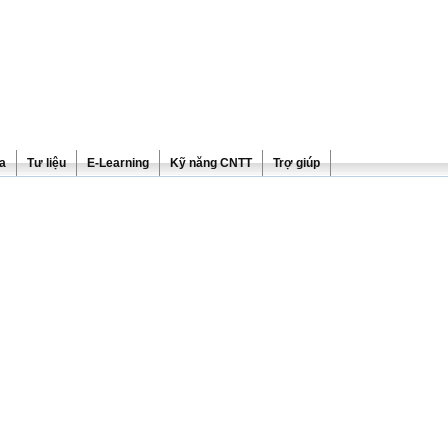
ra
Tư liệu
E-Learning
Kỹ năng CNTT
Trợ giúp