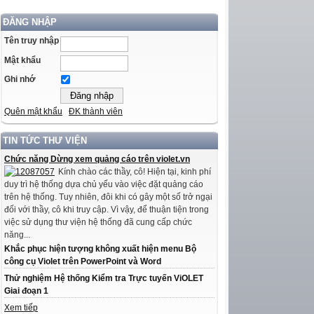
ĐĂNG NHẬP
Tên truy nhập
Mật khẩu
Ghi nhớ
Quên mật khẩu
ĐK thành viên
TIN TỨC THƯ VIỆN
Chức năng Dừng xem quảng cáo trên violet.vn
Kính chào các thầy, cô! Hiện tại, kinh phí
duy trì hệ thống dựa chủ yếu vào việc đặt quảng cáo
trên hệ thống. Tuy nhiên, đôi khi có gây một số trở ngại
đối với thầy, cô khi truy cập. Vì vậy, để thuận tiện trong
việc sử dụng thư viện hệ thống đã cung cấp chức
năng...
Khắc phục hiện tượng không xuất hiện menu Bộ
công cụ Violet trên PowerPoint và Word
Thử nghiệm Hệ thống Kiểm tra Trực tuyến ViOLET
Giai đoạn 1
Xem tiếp