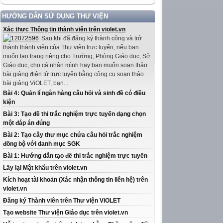
HƯỚNG DẪN SỬ DỤNG THƯ VIỆN
Xác thực Thông tin thành viên trên violet.vn
Sau khi đã đăng ký thành công và trở
thành thành viên của Thư viện trực tuyến, nếu bạn
muốn tạo trang riêng cho Trường, Phòng Giáo dục, Sở
Giáo dục, cho cá nhân mình hay bạn muốn soạn thảo
bài giảng điện tử trực tuyến bằng công cụ soạn thảo
bài giảng ViOLET, bạn...
Bài 4: Quản lí ngân hàng câu hỏi và sinh đề có điều
kiện
Bài 3: Tạo đề thi trắc nghiệm trực tuyến dạng chọn
một đáp án đúng
Bài 2: Tạo cây thư mục chứa câu hỏi trắc nghiệm
đồng bộ với danh mục SGK
Bài 1: Hướng dẫn tạo đề thi trắc nghiệm trực tuyến
Lấy lại Mật khẩu trên violet.vn
Kích hoạt tài khoản (Xác nhận thông tin liên hệ) trên
violet.vn
Đăng ký Thành viên trên Thư viện ViOLET
Tạo website Thư viện Giáo dục trên violet.vn