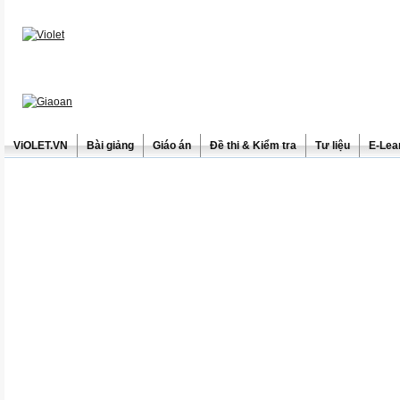
ViOLET.VN
Bài giảng
Giáo án
Đề thi & Kiểm tra
Tư liệu
E-Lea