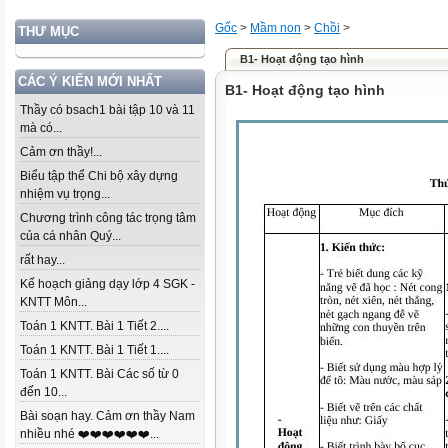
Gốc
>
Mầm non
>
Chồi
>
THƯ MỤC
B1- Hoạt động tạo hình
CÁC Ý KIẾN MỚI NHẤT
B1- Hoạt động tạo hình
Thầy có bsach1 bài tập 10 và 11
mà có...
Cảm ơn thầy!...
Biểu tập thể Chi bộ xây dựng
nhiệm vụ trọng...
Chương trình công tác trọng tâm
của cá nhân Quý...
rất hay...
Kế hoạch giảng dạy lớp 4 SGK -
KNTT Môn...
Toán 1 KNTT. Bài 1 Tiết 2....
Toán 1 KNTT. Bài 1 Tiết 1....
Toán 1 KNTT. Bài Các số từ 0
đến 10...
Bài soạn hay. Cảm ơn thầy Nam
nhiều nhé ❤️❤️❤️❤️❤️❤️...