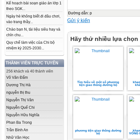
Kế hoạch bài soạn giáo án lớp 1
theo SGK...
Đường dẫn
:
p
Ngày hè không biết đi đâu chơi,
Gửi ý kiến
vào trang thầy...
Chào bạn N, tài liệu siêu hay và
chỉn chu...
Hãy thử nhiều lựa chọn
Quy chế làm việc của Chi bộ
nhiệm kỳ 2025-2030...
THÀNH VIÊN TRỰC TUYẾN
256 khách và 40 thành viên
Võ Văn Đẩm
Tìm hiểu về một số phương
kham
Dương Thị Hà
tiện giao thông đường bộ
kh
nguyễn thị thu
Nguyễn Thị Vân
Nguyễn Quế Chi
Nguyễn Hữu Nghĩa
Phan Ba Trong
Trần Bình An
phương tiện giao thông đường
kham
bộ
VÒNG 
Nhữ Văn Học