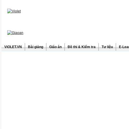
ViOLET.VN
Bài giảng
Giáo án
Đề thi & Kiểm tra
Tư liệu
E-Lea