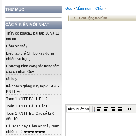
Gốc
>
Mầm non
>
Chồi
>
THƯ MỤC
B1- Hoạt động tạo hình
CÁC Ý KIẾN MỚI NHẤT
Thầy có bsach1 bài tập 10 và 11
mà có...
Cảm ơn thầy!...
Biểu tập thể Chi bộ xây dựng
nhiệm vụ trọng...
Chương trình công tác trọng tâm
của cá nhân Quý...
rất hay...
Kế hoạch giảng dạy lớp 4 SGK -
KNTT Môn...
Toán 1 KNTT. Bài 1 Tiết 2....
Toán 1 KNTT. Bài 1 Tiết 1....
Kích thước font
Toán 1 KNTT. Bài Các số từ 0
đến 10...
Bài soạn hay. Cảm ơn thầy Nam
nhiều nhé ❤️❤️❤️❤️❤️❤️...