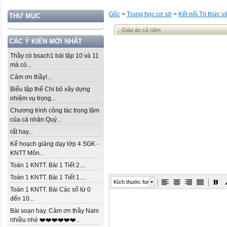
Gốc
>
Trung học cơ sở
>
Kết nối Tri thức 
THƯ MỤC
Giáo án cả năm
CÁC Ý KIẾN MỚI NHẤT
Thầy có bsach1 bài tập 10 và 11
mà có...
Cảm ơn thầy!...
Biểu tập thể Chi bộ xây dựng
nhiệm vụ trọng...
Chương trình công tác trọng tâm
của cá nhân Quý...
rất hay...
Kế hoạch giảng dạy lớp 4 SGK -
KNTT Môn...
Toán 1 KNTT. Bài 1 Tiết 2....
Toán 1 KNTT. Bài 1 Tiết 1....
Kích thước font
Toán 1 KNTT. Bài Các số từ 0
đến 10...
Bài soạn hay. Cảm ơn thầy Nam
nhiều nhé ❤️❤️❤️❤️❤️❤️...