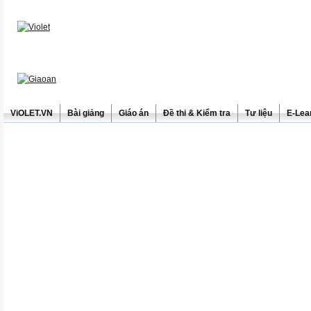
ViOLET.VN
Bài giảng
Giáo án
Đề thi & Kiểm tra
Tư liệu
E-Lea