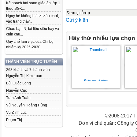
Kế hoạch bài soạn giáo án lớp 1
theo SGK...
Đường dẫn
:
p
Ngày hè không biết đi đâu chơi,
Gửi ý kiến
vào trang thầy...
Chào bạn N, tài liệu siêu hay và
chỉn chu...
Hãy thử nhiều lựa chọn
Quy chế làm việc của Chi bộ
nhiệm kỳ 2025-2030...
THÀNH VIÊN TRỰC TUYẾN
263 khách và 7 thành viên
Nguyễn Thị Kim Loan
Giáo án cả năm
Bùi Quốc Long
Nguyễn Cúc
Trần Anh Tuấn
Vũ Nguyễn Hoàng Hùng
Vũ Đình Luc
©2008-2017 Th
Phạm Thị
Đơn vị chủ quản: Công ty