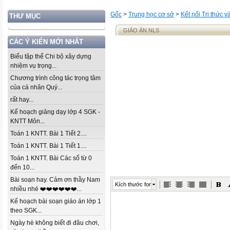
Gốc
>
Trung học cơ sở
>
Kết nối Tri thức 
THƯ MỤC
GIÁO ÁN NLS
CÁC Ý KIẾN MỚI NHẤT
Biểu tập thể Chi bộ xây dựng
nhiệm vụ trọng...
Chương trình công tác trọng tâm
của cá nhân Quý...
rất hay...
Kế hoạch giảng dạy lớp 4 SGK -
KNTT Môn...
Toán 1 KNTT. Bài 1 Tiết 2....
Toán 1 KNTT. Bài 1 Tiết 1....
Toán 1 KNTT. Bài Các số từ 0
đến 10...
Bài soạn hay. Cảm ơn thầy Nam
Kích thước font
nhiều nhé ❤️❤️❤️❤️❤️❤️...
Kế hoạch bài soạn giáo án lớp 1
theo SGK...
Ngày hè không biết đi đâu chơi,