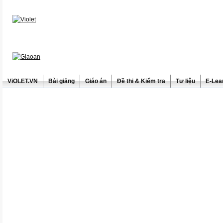
ViOLET.VN
Bài giảng
Giáo án
Đề thi & Kiểm tra
Tư liệu
E-Lea