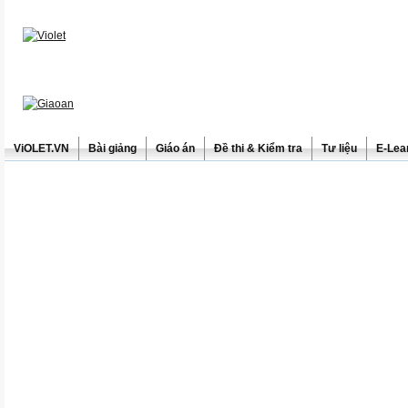
ViOLET.VN
Bài giảng
Giáo án
Đề thi & Kiểm tra
Tư liệu
E-Lea