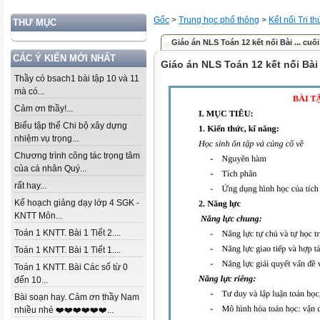
Gốc
>
Trung học phổ thông
>
Kết nối Tri t
THƯ MỤC
Giáo án NLS Toán 12 kết nối Bài ... cuố
CÁC Ý KIẾN MỚI NHẤT
Giáo án NLS Toán 12 kết nối Bài
Thầy có bsach1 bài tập 10 và 11
mà có...
Cảm ơn thầy!...
Biểu tập thể Chi bộ xây dựng
nhiệm vụ trọng...
Chương trình công tác trọng tâm
của cá nhân Quý...
rất hay...
Kế hoạch giảng dạy lớp 4 SGK -
KNTT Môn...
Toán 1 KNTT. Bài 1 Tiết 2....
Toán 1 KNTT. Bài 1 Tiết 1....
Toán 1 KNTT. Bài Các số từ 0
đến 10...
Bài soạn hay. Cảm ơn thầy Nam
nhiều nhé ❤️❤️❤️❤️❤️❤️...