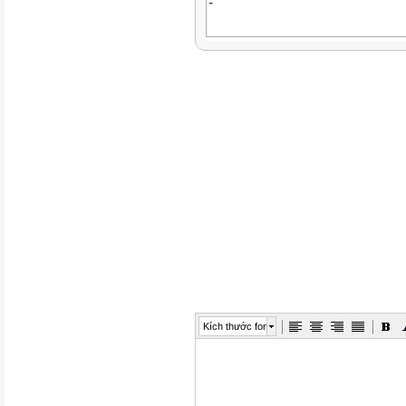
-
Nguyên hàm
-
Tích phân
-
Ứng dụng hình học của tích p
2. Năng lực
Năng lực chung:
-
Kích thước font
Năng lực tự chủ và tự học tron
-