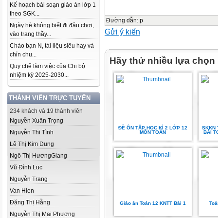
Kế hoạch bài soạn giáo án lớp 1
theo SGK...
Đường dẫn
:
p
Ngày hè không biết đi đâu chơi,
Gửi ý kiến
vào trang thầy...
Chào bạn N, tài liệu siêu hay và
chỉn chu...
Hãy thử nhiều lựa chọn
Quy chế làm việc của Chi bộ
nhiệm kỳ 2025-2030...
THÀNH VIÊN TRỰC TUYẾN
234 khách và 19 thành viên
Nguyễn Xuân Trọng
ĐỀ ÔN TẬP HỌC KÌ 2 LỚP 12
SKKN 
Nguyễn Thị Tình
MÔN TOÁN
BÀI T
Lê Thị Kim Dung
Ngô Thị HươngGiang
Vũ Đình Luc
Nguyễn Trang
Van Hien
Đặng Thị Hằng
Giáo án Toán 12 KNTT Bài 1
Toá
Nguyễn Thị Mai Phương