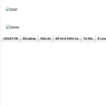
ViOLET.VN
Bài giảng
Giáo án
Đề thi & Kiểm tra
Tư liệu
E-Lea