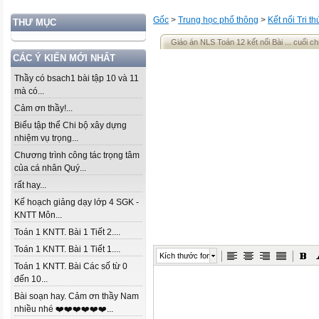
Gốc
>
Trung học phổ thông
>
Kết nối Tri t
THƯ MỤC
Giáo án NLS Toán 12 kết nối Bài ... cuối c
CÁC Ý KIẾN MỚI NHẤT
Thầy có bsach1 bài tập 10 và 11
mà có...
Cảm ơn thầy!...
Biểu tập thể Chi bộ xây dựng
nhiệm vụ trọng...
Chương trình công tác trọng tâm
của cá nhân Quý...
rất hay...
Kế hoạch giảng dạy lớp 4 SGK -
KNTT Môn...
Toán 1 KNTT. Bài 1 Tiết 2....
Toán 1 KNTT. Bài 1 Tiết 1....
Kích thước font
Toán 1 KNTT. Bài Các số từ 0
đến 10...
Bài soạn hay. Cảm ơn thầy Nam
nhiều nhé ❤️❤️❤️❤️❤️❤️...