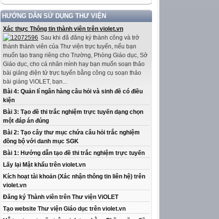
HƯỚNG DẪN SỬ DỤNG THƯ VIỆN
Xác thực Thông tin thành viên trên violet.vn
Sau khi đã đăng ký thành công và trở
thành thành viên của Thư viện trực tuyến, nếu bạn
muốn tạo trang riêng cho Trường, Phòng Giáo dục, Sở
Giáo dục, cho cá nhân mình hay bạn muốn soạn thảo
bài giảng điện tử trực tuyến bằng công cụ soạn thảo
bài giảng ViOLET, bạn...
Bài 4: Quản lí ngân hàng câu hỏi và sinh đề có điều
kiện
Bài 3: Tạo đề thi trắc nghiệm trực tuyến dạng chọn
một đáp án đúng
Bài 2: Tạo cây thư mục chứa câu hỏi trắc nghiệm
đồng bộ với danh mục SGK
Bài 1: Hướng dẫn tạo đề thi trắc nghiệm trực tuyến
Lấy lại Mật khẩu trên violet.vn
Kích hoạt tài khoản (Xác nhận thông tin liên hệ) trên
violet.vn
Đăng ký Thành viên trên Thư viện ViOLET
Tạo website Thư viện Giáo dục trên violet.vn