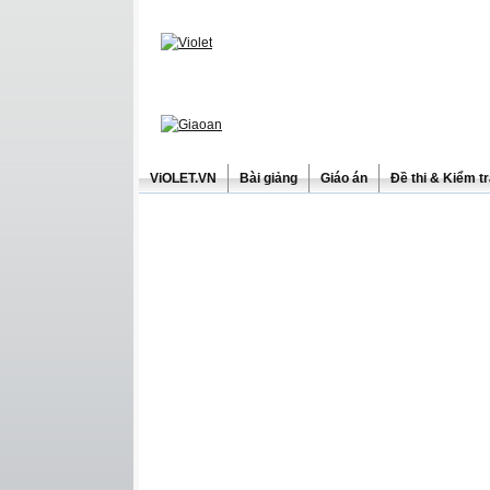
ViOLET.VN
Bài giảng
Giáo án
Đề thi & Kiểm t