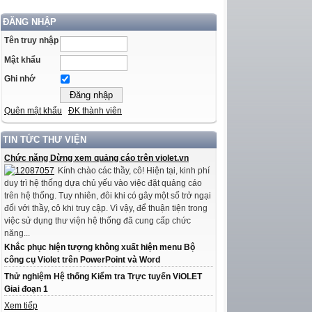
ĐĂNG NHẬP
Tên truy nhập
Mật khẩu
Ghi nhớ
Quên mật khẩu
ĐK thành viên
TIN TỨC THƯ VIỆN
Chức năng Dừng xem quảng cáo trên violet.vn
Kính chào các thầy, cô! Hiện tại, kinh phí
duy trì hệ thống dựa chủ yếu vào việc đặt quảng cáo
trên hệ thống. Tuy nhiên, đôi khi có gây một số trở ngại
đối với thầy, cô khi truy cập. Vì vậy, để thuận tiện trong
việc sử dụng thư viện hệ thống đã cung cấp chức
năng...
Khắc phục hiện tượng không xuất hiện menu Bộ
công cụ Violet trên PowerPoint và Word
Thử nghiệm Hệ thống Kiểm tra Trực tuyến ViOLET
Giai đoạn 1
Xem tiếp