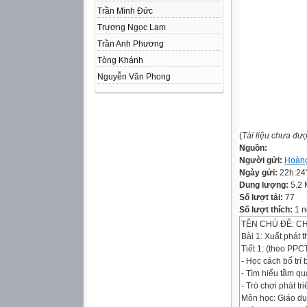
Trần Minh Đức
Trương Ngọc Lam
Trần Anh Phương
Tòng Khánh
Nguyễn Văn Phong
(
Tài liệu chưa đư
Nguồn:
Người gửi:
Hoàng
Ngày gửi:
22h:24
Dung lượng:
5.2
Số lượt tải:
77
Số lượt thích:
1 n
TÊN CHỦ ĐỀ: C
Bài 1: Xuất phát 
Tiết 1: (theo PPC
- Học cách bố trí 
- Tìm hiểu tầm q
- Trò chơi phát t
Môn học: Giáo dục