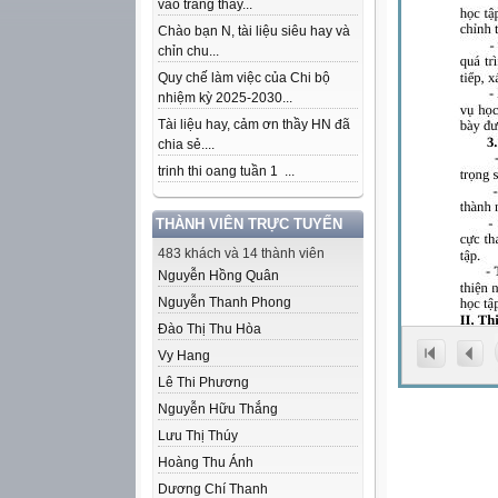
vào trang thầy...
Chào bạn N, tài liệu siêu hay và
chỉn chu...
Quy chế làm việc của Chi bộ
nhiệm kỳ 2025-2030...
Tài liệu hay, cảm ơn thầy HN đã
chia sẻ....
trinh thi oang tuần 1 ...
THÀNH VIÊN TRỰC TUYẾN
483 khách và 14 thành viên
Nguyễn Hồng Quân
Nguyễn Thanh Phong
Đào Thị Thu Hòa
Vy Hang
Lê Thi Phương
Nguyễn Hữu Thắng
Lưu Thị Thúy
Hoàng Thu Ánh
Dương Chí Thanh