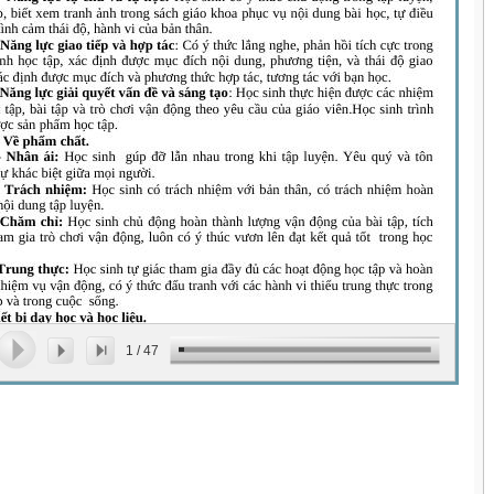
1
/
47