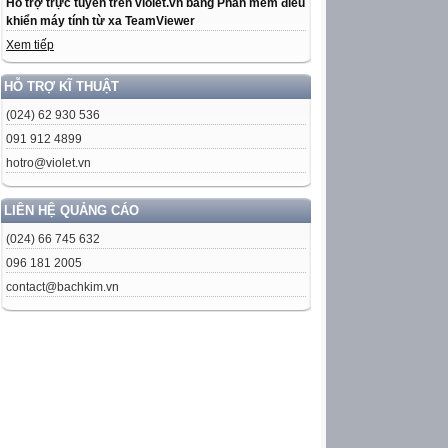
Hỗ trợ trực tuyến trên violet.vn bằng Phần mềm điều
khiển máy tính từ xa TeamViewer
Xem tiếp
HỖ TRỢ KĨ THUẬT
(024) 62 930 536
091 912 4899
hotro@violet.vn
LIÊN HỆ QUẢNG CÁO
(024) 66 745 632
096 181 2005
contact@bachkim.vn