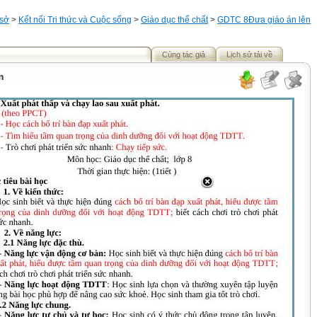
 sở
>
Kết nối Tri thức và Cuộc sống
>
Giáo dục thể chất
>
GDTC 8
Đưa giáo án lên
Cùng tác giả
Lịch sử tải về
m