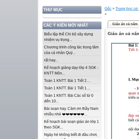
Gốc
>
Trung học cơ
THƯ MỤC
>
Giáo án cả năm
CÁC Ý KIẾN MỚI NHẤT
Giáo án cả nă
Biểu tập thể Chi bộ xây dựng
nhiệm vụ trọng...
Chương trình công tác trọng tâm
của cá nhân Quý...
rất hay...
Kế hoạch giảng dạy lớp 4 SGK -
KNTT Môn...
Toán 1 KNTT. Bài 1 Tiết 2....
Toán 1 KNTT. Bài 1 Tiết 1....
Toán 1 KNTT. Bài Các số từ 0
đến 10...
Bài soạn hay. Cảm ơn thầy Nam
nhiều nhé ❤️❤️❤️❤️❤️❤️...
Kế hoạch bài soạn giáo án lớp 1
theo SGK...
Ngày hè không biết đi đâu chơi,