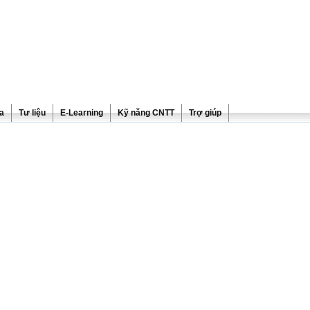
ra
Tư liệu
E-Learning
Kỹ năng CNTT
Trợ giúp