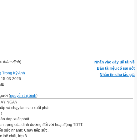
ợc thẩm định
)
Nhấn vào đây để tải về
Báo tài liệu có sai sót
 Trọng Kỳ Anh
Nhắn tin cho tác giả
' 15-03-2026
 MB
gười (
nguyễn thị bình
)
HẠY NGẮN
thấp và chạy lao sau xuất phát.
T)
bàn đạp xuất phát.
uan trọng của dinh dưỡng đối với hoạt động TDTT.
riển sức nhanh: Chạy tiếp sức.
 thể chất; lớp 8