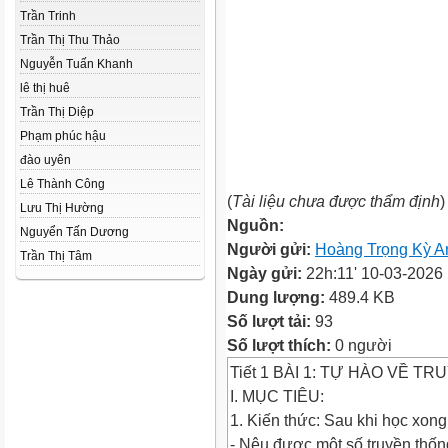
Trần Trinh
Trần Thị Thu Thảo
Nguyễn Tuấn Khanh
lê thị huê
Trần Thị Diệp
Phạm phúc hậu
đào uyên
Lê Thành Công
(
Tài liệu chưa được thẩm định
)
Lưu Thị Hường
Nguồn:
Nguyển Tấn Dương
Người gửi:
Hoàng Trọng Kỳ A
Trần Thị Tâm
Ngày gửi:
22h:11' 10-03-2026
Dung lượng:
489.4 KB
Số lượt tải:
93
Số lượt thích:
0 người
Tiết 1 BÀI 1: TỰ HÀO VỀ T
I. MỤC TIÊU:
1. Kiến thức: Sau khi học xong
- Nêu được một số truyền thống