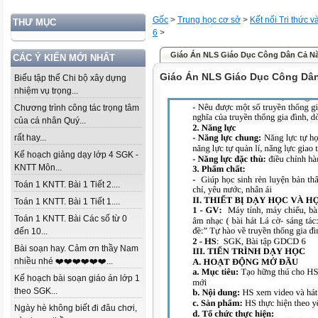
Gốc
>
Trung học cơ sở
>
Kết nối Tri thức 
THƯ MỤC
6
>
Giáo Án NLS Giáo Dục Công Dân Cả N
CÁC Ý KIẾN MỚI NHẤT
Giáo Án NLS Giáo Dục Công Dâ
Biểu tập thể Chi bộ xây dựng
nhiệm vụ trọng...
Chương trình công tác trọng tâm
của cá nhân Quý...
rất hay...
Kế hoạch giảng dạy lớp 4 SGK -
KNTT Môn...
Toán 1 KNTT. Bài 1 Tiết 2....
Toán 1 KNTT. Bài 1 Tiết 1....
Toán 1 KNTT. Bài Các số từ 0
đến 10...
Bài soạn hay. Cảm ơn thầy Nam
nhiều nhé ❤️❤️❤️❤️❤️❤️...
Kế hoạch bài soạn giáo án lớp 1
theo SGK...
Ngày hè không biết đi đâu chơi,