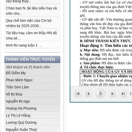
vào trang thầy...
Chào bạn N, tài liệu siêu hay và
chỉn chu...
Quy chế làm việc của Chi bộ
nhiệm kỳ 2025-2030...
Tài liệu hay, cảm ơn thầy HN đã
chia sẻ....
trinh thi oang tuần 1 ...
THÀNH VIÊN TRỰC TUYẾN
364 khách và 25 thành viên
Đỗ Diễm My
Phan Minh Ngọc
Trần Sơn Lâm
1
hồ thị thúy
nguyễn thị nga
Hoàng Hà Phương
Lý Thị Lệ Hằng
Lương Quý Dương
Nguyễn Xuân Thuỷ