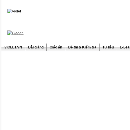
ViOLET.VN
Bài giảng
Giáo án
Đề thi & Kiểm tra
Tư liệu
E-Lea