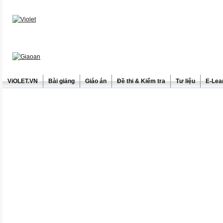
ViOLET.VN
Bài giảng
Giáo án
Đề thi & Kiểm tra
Tư liệu
E-Lea