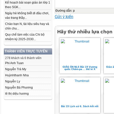
Kế hoạch bài soạn giáo án lớp 1
theo SGK...
Đường dẫn
:
p
Ngày hè không biết đi đâu chơi,
Gửi ý kiến
vào trang thầy...
Chào bạn N, tài liệu siêu hay và
chỉn chu...
Hãy thử nhiều lựa chọn
Quy chế làm việc của Chi bộ
nhiệm kỳ 2025-2030...
THÀNH VIÊN TRỰC TUYẾN
278 khách và 6 thành viên
Phi Anh Tuan
GIÁO ÁN NLS Bài 19 Vương
Giáo á
Nguyễn Trà My
quốc Chăm-pa ... thế kỉ X
Huỳnhthanh Nha
Nguyễn Ly
Nguyễn Bá Phương
lê thị diệu hương
Bài 15 Lịch sử 6. Sách kết nối