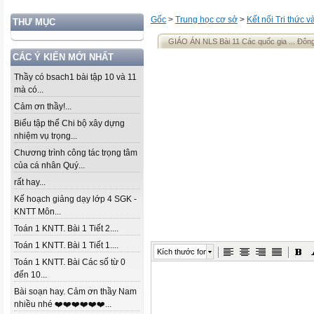
Gốc
>
Trung học cơ sở
>
Kết nối Tri thức 
THƯ MỤC
GIÁO ÁN NLS Bài 11 Các quốc gia ... Đô
CÁC Ý KIẾN MỚI NHẤT
Thầy có bsach1 bài tập 10 và 11
mà có...
Cảm ơn thầy!...
Biểu tập thể Chi bộ xây dựng
nhiệm vụ trọng...
Chương trình công tác trọng tâm
của cá nhân Quý...
rất hay...
Kế hoạch giảng dạy lớp 4 SGK -
KNTT Môn...
Toán 1 KNTT. Bài 1 Tiết 2....
Toán 1 KNTT. Bài 1 Tiết 1....
Kích thước font
Toán 1 KNTT. Bài Các số từ 0
đến 10...
Bài soạn hay. Cảm ơn thầy Nam
nhiều nhé ❤️❤️❤️❤️❤️❤️...