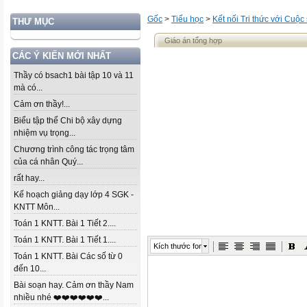
Gốc
>
Tiểu học
>
Kết nối Tri thức với Cuộc
THƯ MỤC
Giáo án tổng hợp
CÁC Ý KIẾN MỚI NHẤT
Thầy có bsach1 bài tập 10 và 11
mà có...
Cảm ơn thầy!...
Biểu tập thể Chi bộ xây dựng
nhiệm vụ trọng...
Chương trình công tác trọng tâm
của cá nhân Quý...
rất hay...
Kế hoạch giảng dạy lớp 4 SGK -
KNTT Môn...
Toán 1 KNTT. Bài 1 Tiết 2....
Toán 1 KNTT. Bài 1 Tiết 1....
Kích thước font
Toán 1 KNTT. Bài Các số từ 0
đến 10...
Bài soạn hay. Cảm ơn thầy Nam
nhiều nhé ❤️❤️❤️❤️❤️❤️...