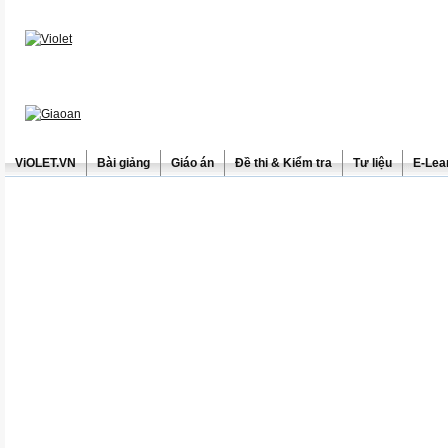
ViOLET.VN
Bài giảng
Giáo án
Đề thi & Kiểm tra
Tư liệu
E-Lea