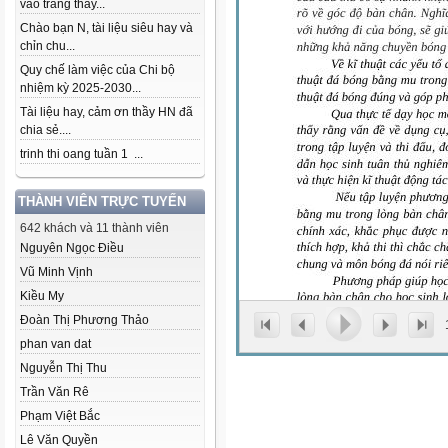
vào trang thầy...
Chào bạn N, tài liệu siêu hay và
chỉn chu...
Quy chế làm việc của Chi bộ
nhiệm kỳ 2025-2030...
Tài liệu hay, cảm ơn thầy HN đã
chia sẻ....
trinh thi oang tuần 1 ...
THÀNH VIÊN TRỰC TUYẾN
642 khách và 11 thành viên
Nguyên Ngọc Điều
Vũ Minh Vịnh
Kiều My
Đoàn Thị Phương Thảo
phan van dat
Nguyễn Thị Thu
Trần Văn Rê
Phạm Việt Bắc
Lê Văn Quyền