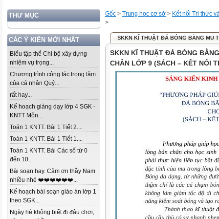
Gốc
>
Trung học cơ sở
>
Kết nối Tri thức 
THƯ MỤC
>
SKKN KĨ THUẬT ĐÁ BÓNG BẰNG MU T
CÁC Ý KIẾN MỚI NHẤT
SKKN KĨ THUẬT ĐÁ BÓNG BẰN
Biểu tập thể Chi bộ xây dựng
nhiệm vụ trọng...
CHÂN LỚP 9 (SÁCH – KẾT NỐI 
Chương trình công tác trọng tâm
của cá nhân Quý...
rất hay...
Kế hoạch giảng dạy lớp 4 SGK -
KNTT Môn...
Toán 1 KNTT. Bài 1 Tiết 2....
Toán 1 KNTT. Bài 1 Tiết 1....
Toán 1 KNTT. Bài Các số từ 0
đến 10...
Bài soạn hay. Cảm ơn thầy Nam
nhiều nhé ❤️❤️❤️❤️❤️❤️...
Kế hoạch bài soạn giáo án lớp 1
theo SGK...
Ngày hè không biết đi đâu chơi,