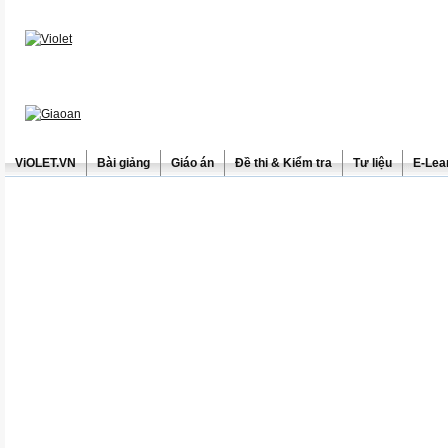
ViOLET.VN
Bài giảng
Giáo án
Đề thi & Kiểm tra
Tư liệu
E-Lea