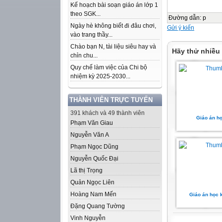
Kế hoạch bài soạn giáo án lớp 1
theo SGK...
Đường dẫn
:
p
Ngày hè không biết đi đâu chơi,
Gửi ý kiến
vào trang thầy...
Chào bạn N, tài liệu siêu hay và
Hãy thử nhiều
chỉn chu...
Quy chế làm việc của Chi bộ
nhiệm kỳ 2025-2030...
THÀNH VIÊN TRỰC TUYẾN
391 khách và 49 thành viên
Giáo án họ
Phạm Văn Giau
Nguyễn Văn A
Phạm Ngọc Dũng
Nguyễn Quốc Đại
Lã thị Trọng
Quản Ngọc Liên
Hoàng Nam Mến
Giáo án học 
Đặng Quang Tường
Vinh Nguyễn