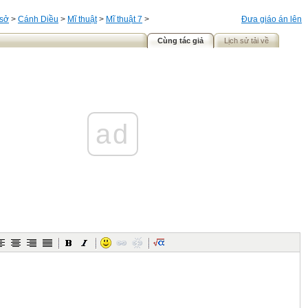
 sở
>
Cánh Diều
>
Mĩ thuật
>
Mĩ thuật 7
>
Đưa giáo án lên
Cùng tác giả
Lịch sử tải về
ad