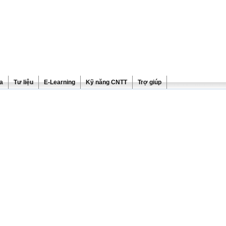
ra
Tư liệu
E-Learning
Kỹ năng CNTT
Trợ giúp