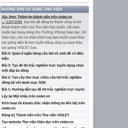
HƯỚNG DẪN SỬ DỤNG THƯ VIỆN
Xác thực Thông tin thành viên trên violet.vn
Sau khi đã đăng ký thành công và trở
thành thành viên của Thư viện trực tuyến, nếu bạn
muốn tạo trang riêng cho Trường, Phòng Giáo dục, Sở
Giáo dục, cho cá nhân mình hay bạn muốn soạn thảo
bài giảng điện tử trực tuyến bằng công cụ soạn thảo
bài giảng ViOLET, bạn...
Bài 4: Quản lí ngân hàng câu hỏi và sinh đề có điều
kiện
Bài 3: Tạo đề thi trắc nghiệm trực tuyến dạng chọn
một đáp án đúng
Bài 2: Tạo cây thư mục chứa câu hỏi trắc nghiệm
đồng bộ với danh mục SGK
Bài 1: Hướng dẫn tạo đề thi trắc nghiệm trực tuyến
Lấy lại Mật khẩu trên violet.vn
Kích hoạt tài khoản (Xác nhận thông tin liên hệ) trên
violet.vn
Đăng ký Thành viên trên Thư viện ViOLET
Tạo website Thư viện Giáo dục trên violet.vn