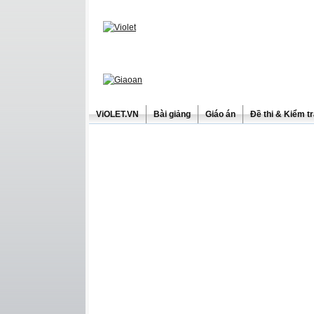
ViOLET.VN
Bài giảng
Giáo án
Đề thi & Kiểm t