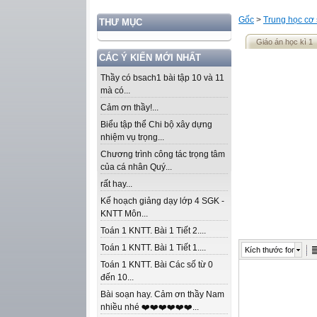
Gốc
>
Trung học cơ
THƯ MỤC
Giáo án học kì 1
CÁC Ý KIẾN MỚI NHẤT
Thầy có bsach1 bài tập 10 và 11
mà có...
Cảm ơn thầy!...
Biểu tập thể Chi bộ xây dựng
nhiệm vụ trọng...
Chương trình công tác trọng tâm
của cá nhân Quý...
rất hay...
Kế hoạch giảng dạy lớp 4 SGK -
KNTT Môn...
Toán 1 KNTT. Bài 1 Tiết 2....
Toán 1 KNTT. Bài 1 Tiết 1....
Kích thước font
Toán 1 KNTT. Bài Các số từ 0
đến 10...
Bài soạn hay. Cảm ơn thầy Nam
nhiều nhé ❤️❤️❤️❤️❤️❤️...