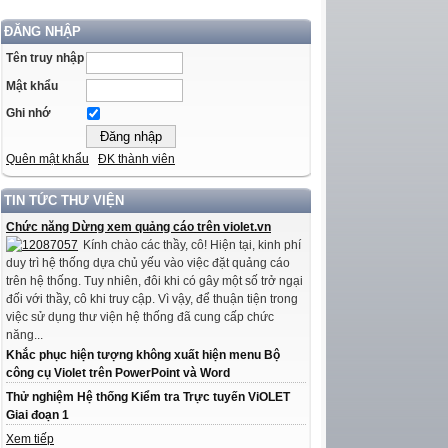
ĐĂNG NHẬP
Tên truy nhập
Mật khẩu
Ghi nhớ
Quên mật khẩu
ĐK thành viên
TIN TỨC THƯ VIỆN
Chức năng Dừng xem quảng cáo trên violet.vn
Kính chào các thầy, cô! Hiện tại, kinh phí
duy trì hệ thống dựa chủ yếu vào việc đặt quảng cáo
trên hệ thống. Tuy nhiên, đôi khi có gây một số trở ngại
đối với thầy, cô khi truy cập. Vì vậy, để thuận tiện trong
việc sử dụng thư viện hệ thống đã cung cấp chức
năng...
Khắc phục hiện tượng không xuất hiện menu Bộ
công cụ Violet trên PowerPoint và Word
Thử nghiệm Hệ thống Kiểm tra Trực tuyến ViOLET
Giai đoạn 1
Xem tiếp