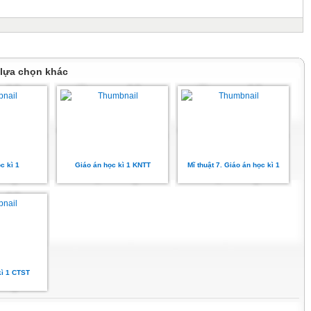
 lựa chọn khác
c kì 1
Giáo án học kì 1 KNTT
Mĩ thuật 7. Giáo án học kì 1
kì 1 CTST