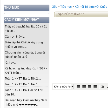
Gốc
>
Tiểu học
>
Kết nối Tri thức với Cuộc
THƯ MỤC
ĐẠO ĐỨC THÁNG 10
CÁC Ý KIẾN MỚI NHẤT
Thầy có bsach1 bài tập 10 và 11
mà có...
Cảm ơn thầy!...
Biểu tập thể Chi bộ xây dựng
nhiệm vụ trọng...
Chương trình công tác trọng tâm
của cá nhân Quý...
rất hay...
Kế hoạch giảng dạy lớp 4 SGK -
KNTT Môn...
Toán 1 KNTT. Bài 1 Tiết 2....
Toán 1 KNTT. Bài 1 Tiết 1....
Kích thước font
Toán 1 KNTT. Bài Các số từ 0
đến 10...
Bài soạn hay. Cảm ơn thầy Nam
nhiều nhé ❤️❤️❤️❤️❤️❤️...