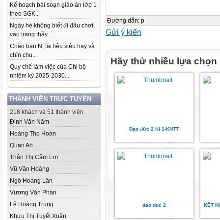
Kế hoạch bài soạn giáo án lớp 1
theo SGK...
Đường dẫn
:
p
Ngày hè không biết đi đâu chơi,
Gửi ý kiến
vào trang thầy...
Chào bạn N, tài liệu siêu hay và
chỉn chu...
Hãy thử nhiều lựa chọn
Quy chế làm việc của Chi bộ
nhiệm kỳ 2025-2030...
THÀNH VIÊN TRỰC TUYẾN
218 khách và 51 thành viên
Đinh Văn Năm
Đạo đức 2 Kì 1-KNTT
Hoàng Thọ Hoàn
Quan Ah
Thân Thị Cẩm Em
Vũ Văn Hoàng
Ngô Hoàng Lân
Vương Văn Phan
Lê Hoàng Trung
dao duc 2
KẾT N
Khưu Thị Tuyết Xuân