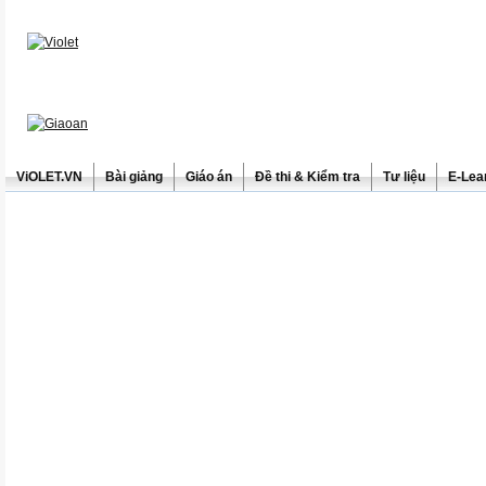
ViOLET.VN
Bài giảng
Giáo án
Đề thi & Kiểm tra
Tư liệu
E-Lea