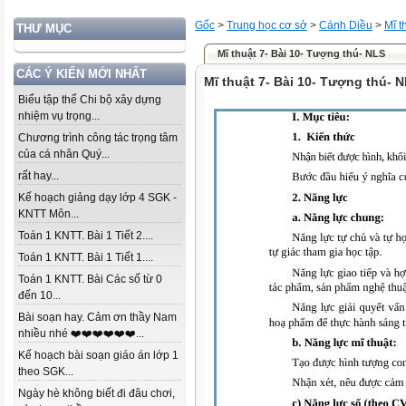
Gốc
>
Trung học cơ sở
>
Cánh Diều
>
Mĩ t
THƯ MỤC
Mĩ thuật 7- Bài 10- Tượng thú- NLS
CÁC Ý KIẾN MỚI NHẤT
Mĩ thuật 7- Bài 10- Tượng thú- 
Biểu tập thể Chi bộ xây dựng
nhiệm vụ trọng...
Chương trình công tác trọng tâm
của cá nhân Quý...
rất hay...
Kế hoạch giảng dạy lớp 4 SGK -
KNTT Môn...
Toán 1 KNTT. Bài 1 Tiết 2....
Toán 1 KNTT. Bài 1 Tiết 1....
Toán 1 KNTT. Bài Các số từ 0
đến 10...
Bài soạn hay. Cảm ơn thầy Nam
nhiều nhé ❤️❤️❤️❤️❤️❤️...
Kế hoạch bài soạn giáo án lớp 1
theo SGK...
Ngày hè không biết đi đâu chơi,