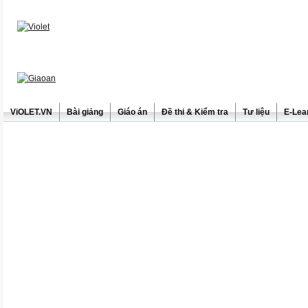
ViOLET.VN
Bài giảng
Giáo án
Đề thi & Kiểm tra
Tư liệu
E-Lea