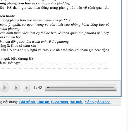
1
/
42
g nội dung:
Bài giảng
,
Giáo án
,
E-learning
,
Bài mẫu
,
Sách giáo khoa
,
...