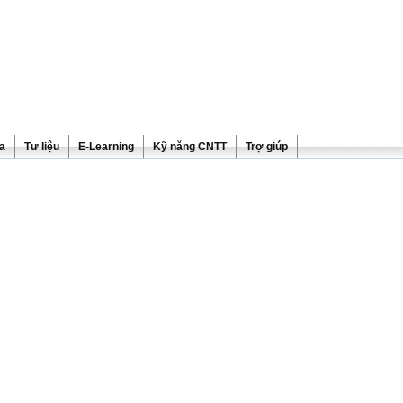
ra
Tư liệu
E-Learning
Kỹ năng CNTT
Trợ giúp