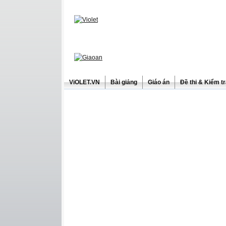
ViOLET.VN
Bài giảng
Giáo án
Đề thi & Kiểm t