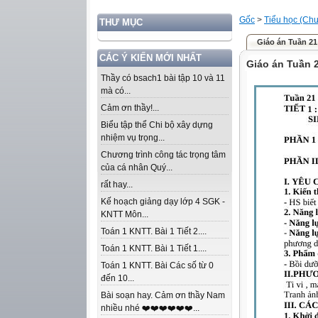
Gốc
>
Tiểu học (Chư
THƯ MỤC
Giáo án Tuần 21
CÁC Ý KIẾN MỚI NHẤT
Giáo án Tuần 2
Thầy có bsach1 bài tập 10 và 11
mà có...
Cảm ơn thầy!...
Biểu tập thể Chi bộ xây dựng
nhiệm vụ trọng...
Chương trình công tác trọng tâm
của cá nhân Quý...
rất hay...
Kế hoạch giảng dạy lớp 4 SGK -
KNTT Môn...
Toán 1 KNTT. Bài 1 Tiết 2....
Toán 1 KNTT. Bài 1 Tiết 1....
Toán 1 KNTT. Bài Các số từ 0
đến 10...
Bài soạn hay. Cảm ơn thầy Nam
nhiều nhé ❤️❤️❤️❤️❤️❤️...