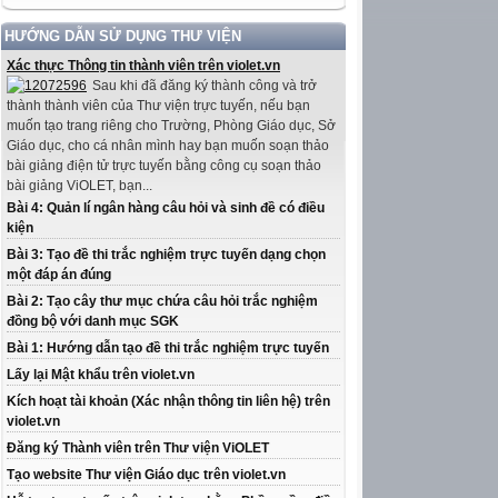
HƯỚNG DẪN SỬ DỤNG THƯ VIỆN
Xác thực Thông tin thành viên trên violet.vn
Sau khi đã đăng ký thành công và trở
thành thành viên của Thư viện trực tuyến, nếu bạn
muốn tạo trang riêng cho Trường, Phòng Giáo dục, Sở
Giáo dục, cho cá nhân mình hay bạn muốn soạn thảo
bài giảng điện tử trực tuyến bằng công cụ soạn thảo
bài giảng ViOLET, bạn...
Bài 4: Quản lí ngân hàng câu hỏi và sinh đề có điều
kiện
Bài 3: Tạo đề thi trắc nghiệm trực tuyến dạng chọn
một đáp án đúng
Bài 2: Tạo cây thư mục chứa câu hỏi trắc nghiệm
đồng bộ với danh mục SGK
Bài 1: Hướng dẫn tạo đề thi trắc nghiệm trực tuyến
Lấy lại Mật khẩu trên violet.vn
Kích hoạt tài khoản (Xác nhận thông tin liên hệ) trên
violet.vn
Đăng ký Thành viên trên Thư viện ViOLET
Tạo website Thư viện Giáo dục trên violet.vn