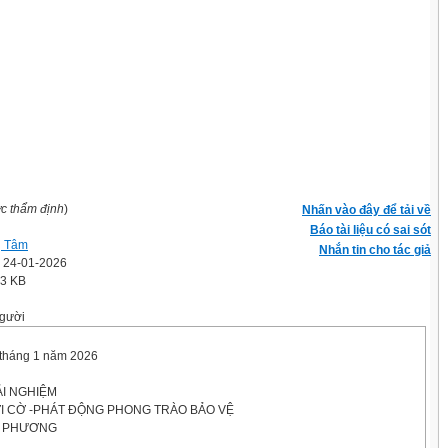
ợc thẩm định
)
Nhấn vào đây để tải về
Báo tài liệu có sai sót
ị Tâm
Nhắn tin cho tác giả
' 24-01-2026
.3 KB
gười
 tháng 1 năm 2026
I NGHIỆM
I CỜ -PHÁT ĐỘNG PHONG TRÀO BẢO VỆ
A PHƯƠNG