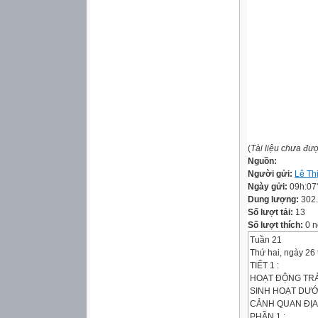
(
Tài liệu chưa đư
Nguồn:
Người gửi:
Lê Th
Ngày gửi:
09h:07
Dung lượng:
302
Số lượt tải:
13
Số lượt thích:
0 n
Tuần 21
Thứ hai, ngày 26
TIẾT 1 :
HOẠT ĐỘNG TRẢ
SINH HOẠT DƯỚ
CẢNH QUAN ĐỊ
PHẦN 1 :