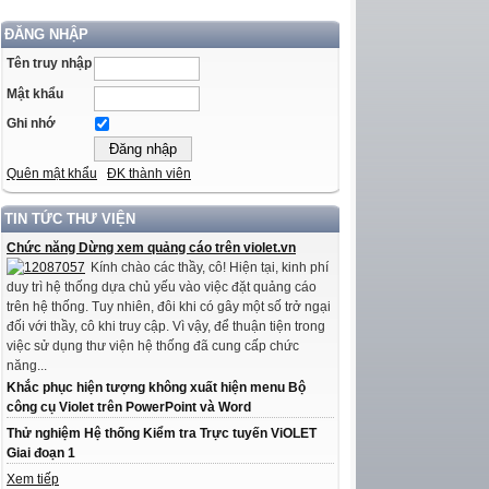
ĐĂNG NHẬP
Tên truy nhập
Mật khẩu
Ghi nhớ
Quên mật khẩu
ĐK thành viên
TIN TỨC THƯ VIỆN
Chức năng Dừng xem quảng cáo trên violet.vn
Kính chào các thầy, cô! Hiện tại, kinh phí
duy trì hệ thống dựa chủ yếu vào việc đặt quảng cáo
trên hệ thống. Tuy nhiên, đôi khi có gây một số trở ngại
đối với thầy, cô khi truy cập. Vì vậy, để thuận tiện trong
việc sử dụng thư viện hệ thống đã cung cấp chức
năng...
Khắc phục hiện tượng không xuất hiện menu Bộ
công cụ Violet trên PowerPoint và Word
Thử nghiệm Hệ thống Kiểm tra Trực tuyến ViOLET
Giai đoạn 1
Xem tiếp