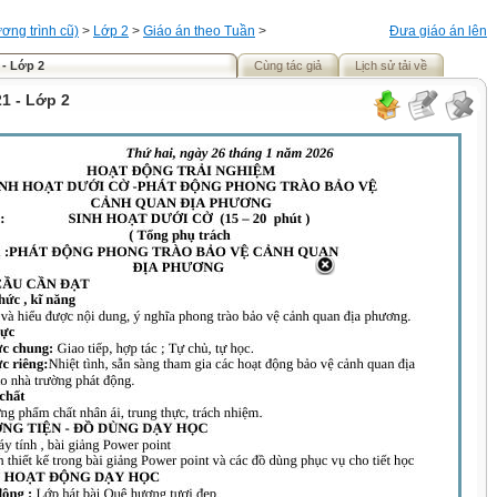
ơng trình cũ)
>
Lớp 2
>
Giáo án theo Tuần
>
Đưa giáo án lên
 - Lớp 2
Cùng tác giả
Lịch sử tải về
1 - Lớp 2