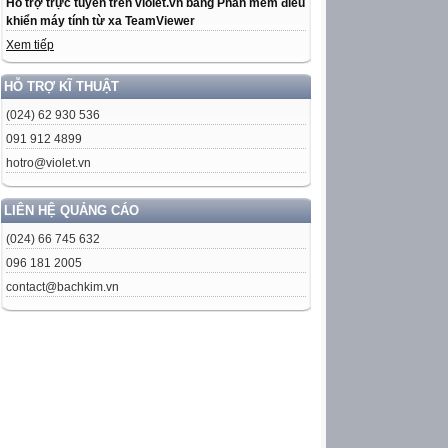
Hỗ trợ trực tuyến trên violet.vn bằng Phần mềm điều
khiển máy tính từ xa TeamViewer
Xem tiếp
HỖ TRỢ KĨ THUẬT
(024) 62 930 536
091 912 4899
hotro@violet.vn
LIÊN HỆ QUẢNG CÁO
(024) 66 745 632
096 181 2005
contact@bachkim.vn