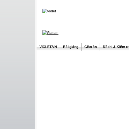
ViOLET.VN
Bài giảng
Giáo án
Đề thi & Kiểm t