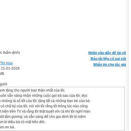
ợc thẩm định
)
Nhấn vào đây để tải về
Báo tài liệu có sai sót
Thị Hoa
Nhắn tin cho tác giả
' 21-01-2026
 MB
gười
nh tặng cho người bạn thân nhất của tôi.
luôn sẵn sàng nhận những cuộc gọi trả sau của tôi; đọc
g những lá số tốt của tôi; tặng tất cả những bạn bè của bà
ó chữ ký của tôi; nói với tôi rằng tôi trông lúc nào cũng
hiện trên TV và rằng tôi thật tuyệt vời cả khi tôi nghĩ màn
ột tấm gương; và sẵn sàng để cho gia đình tôi kỉ niệm
m kì diệu bà có mặt trên đời.
ảm ơn bà.