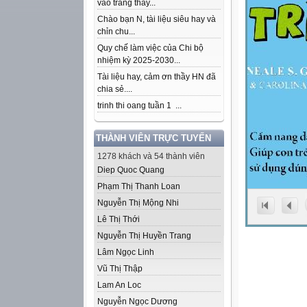
vào trang thầy...
Chào bạn N, tài liệu siêu hay và
chỉn chu...
Quy chế làm việc của Chi bộ
nhiệm kỳ 2025-2030...
Tài liệu hay, cảm ơn thầy HN đã
chia sẻ....
trinh thi oang tuần 1 ...
THÀNH VIÊN TRỰC TUYẾN
1278 khách và 54 thành viên
Diep Quoc Quang
Phạm Thị Thanh Loan
Nguyễn Thị Mộng Nhi
Lê Thị Thới
Nguyễn Thị Huyền Trang
Lâm Ngọc Linh
Vũ Thị Thập
Lam An Loc
Nguyễn Ngọc Dương