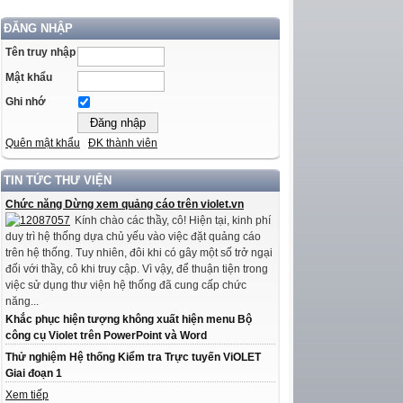
ĐĂNG NHẬP
Tên truy nhập
Mật khẩu
Ghi nhớ
Quên mật khẩu
ĐK thành viên
TIN TỨC THƯ VIỆN
Chức năng Dừng xem quảng cáo trên violet.vn
Kính chào các thầy, cô! Hiện tại, kinh phí
duy trì hệ thống dựa chủ yếu vào việc đặt quảng cáo
trên hệ thống. Tuy nhiên, đôi khi có gây một số trở ngại
đối với thầy, cô khi truy cập. Vì vậy, để thuận tiện trong
việc sử dụng thư viện hệ thống đã cung cấp chức
năng...
Khắc phục hiện tượng không xuất hiện menu Bộ
công cụ Violet trên PowerPoint và Word
Thử nghiệm Hệ thống Kiểm tra Trực tuyến ViOLET
Giai đoạn 1
Xem tiếp