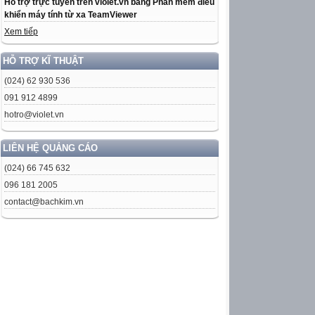
Hỗ trợ trực tuyến trên violet.vn bằng Phần mềm điều
khiển máy tính từ xa TeamViewer
Xem tiếp
HỖ TRỢ KĨ THUẬT
(024) 62 930 536
091 912 4899
hotro@violet.vn
LIÊN HỆ QUẢNG CÁO
(024) 66 745 632
096 181 2005
contact@bachkim.vn