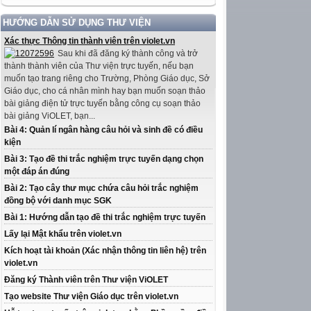
HƯỚNG DẪN SỬ DỤNG THƯ VIỆN
Xác thực Thông tin thành viên trên violet.vn
Sau khi đã đăng ký thành công và trở
thành thành viên của Thư viện trực tuyến, nếu bạn
muốn tạo trang riêng cho Trường, Phòng Giáo dục, Sở
Giáo dục, cho cá nhân mình hay bạn muốn soạn thảo
bài giảng điện tử trực tuyến bằng công cụ soạn thảo
bài giảng ViOLET, bạn...
Bài 4: Quản lí ngân hàng câu hỏi và sinh đề có điều
kiện
Bài 3: Tạo đề thi trắc nghiệm trực tuyến dạng chọn
một đáp án đúng
Bài 2: Tạo cây thư mục chứa câu hỏi trắc nghiệm
đồng bộ với danh mục SGK
Bài 1: Hướng dẫn tạo đề thi trắc nghiệm trực tuyến
Lấy lại Mật khẩu trên violet.vn
Kích hoạt tài khoản (Xác nhận thông tin liên hệ) trên
violet.vn
Đăng ký Thành viên trên Thư viện ViOLET
Tạo website Thư viện Giáo dục trên violet.vn