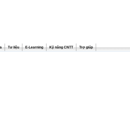
ra
Tư liệu
E-Learning
Kỹ năng CNTT
Trợ giúp