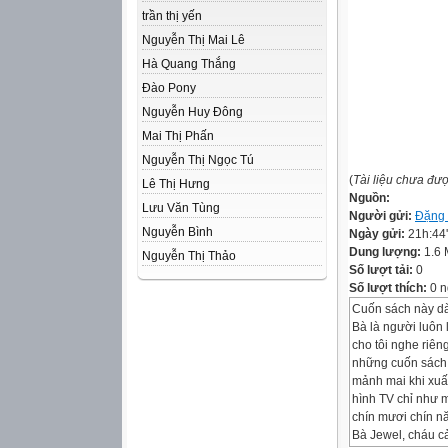
trần thị yến
Nguyễn Thị Mai Lê
Hà Quang Thắng
Đào Pony
Nguyễn Huy Đông
Mai Thị Phấn
Nguyễn Thị Ngọc Tú
(
Tài liệu chưa đư
Lê Thị Hưng
Nguồn:
Lưu Văn Tùng
Người gửi:
Đặng 
Nguyễn Bình
Ngày gửi:
21h:44
Dung lượng:
1.6
Nguyễn Thị Thảo
Số lượt tải:
0
Số lượt thích:
0 n
Cuốn sách này dà
Bà là người luôn 
cho tôi nghe riên
những cuốn sách c
mảnh mai khi xuất 
hình TV chỉ như m
chín mươi chín nă
Bà Jewel, cháu c