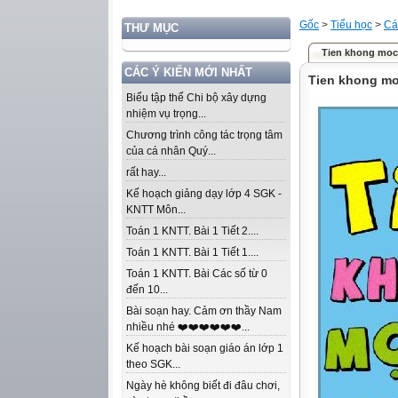
Gốc
>
Tiểu học
>
Cá
THƯ MỤC
Tien khong moc 
CÁC Ý KIẾN MỚI NHẤT
Tien khong mo
Biểu tập thể Chi bộ xây dựng
nhiệm vụ trọng...
Chương trình công tác trọng tâm
của cá nhân Quý...
rất hay...
Kế hoạch giảng dạy lớp 4 SGK -
KNTT Môn...
Toán 1 KNTT. Bài 1 Tiết 2....
Toán 1 KNTT. Bài 1 Tiết 1....
Toán 1 KNTT. Bài Các số từ 0
đến 10...
Bài soạn hay. Cảm ơn thầy Nam
nhiều nhé ❤️❤️❤️❤️❤️❤️...
Kế hoạch bài soạn giáo án lớp 1
theo SGK...
Ngày hè không biết đi đâu chơi,