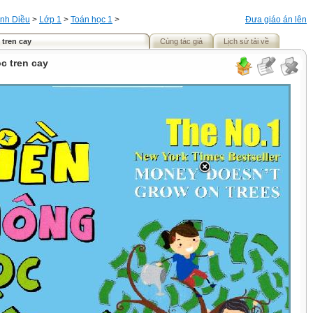
nh Diều
>
Lớp 1
>
Toán học 1
>
Đưa giáo án lên
tren cay
Cùng tác giả
Lịch sử tải về
c tren cay