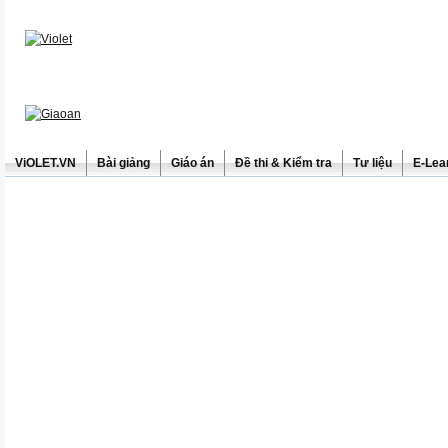
ViOLET.VN
Bài giảng
Giáo án
Đề thi & Kiểm tra
Tư liệu
E-Lea