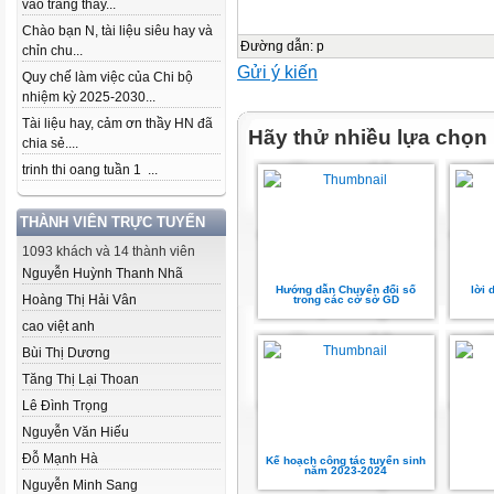
vào trang thầy...
Chào bạn N, tài liệu siêu hay và
Đường dẫn
:
p
chỉn chu...
Gửi ý kiến
Quy chế làm việc của Chi bộ
nhiệm kỳ 2025-2030...
Tài liệu hay, cảm ơn thầy HN đã
Hãy thử nhiều lựa chọn
chia sẻ....
trinh thi oang tuần 1 ...
THÀNH VIÊN TRỰC TUYẾN
1093 khách và 14 thành viên
Nguyễn Huỳnh Thanh Nhã
Hướng dẫn Chuyển đổi số
lời 
Hoàng Thị Hải Vân
trong các cở sở GD
cao việt anh
Bùi Thị Dương
Tăng Thị Lại Thoan
Lê Đình Trọng
Nguyễn Văn Hiếu
Đỗ Mạnh Hà
Kế hoạch công tác tuyển sinh
năm 2023-2024
Nguyễn Minh Sang