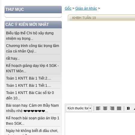
Gốc
>
Giáo án khác
>
THƯ MỤC
KHBH TUẦN 19
CÁC Ý KIẾN MỚI NHẤT
Biểu tập thể Chi bộ xây dựng
nhiệm vụ trọng...
Chương trình công tác trọng tâm
của cá nhân Quý...
rất hay...
Kế hoạch giảng dạy lớp 4 SGK -
KNTT Môn...
Toán 1 KNTT. Bài 1 Tiết 2....
Toán 1 KNTT. Bài 1 Tiết 1....
Toán 1 KNTT. Bài Các số từ 0
đến 10...
Bài soạn hay. Cảm ơn thầy Nam
Kích thước font
nhiều nhé ❤️❤️❤️❤️❤️❤️...
Kế hoạch bài soạn giáo án lớp 1
theo SGK...
Ngày hè không biết đi đâu chơi,