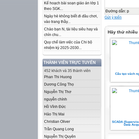
Kế hoạch bài soạn giáo án lớp 1
theo SGK...
Đường dẫn
:
p
Ngày hè không biết đi đâu chơi,
Gửi ý kiến
vào trang thầy...
Chào bạn N, tài liệu siêu hay và
Hãy thử nhiều
chỉn chu...
Quy chế làm việc của Chi bộ
nhiệm kỳ 2025-2030...
THÀNH VIÊN TRỰC TUYẾN
452 khách và 35 thành viên
Cấu tạo vách n
Phan Thi Huong
Dương Công Thọ
Nguyễn Thị Thơ
nguyễn chính
Hồ Vĩnh Đức
Hảo Thị Mai
Christian Oliver
SCADA (Superviso
Data Acqu
Trần Quang Long
Nguyễn Thị Quyên