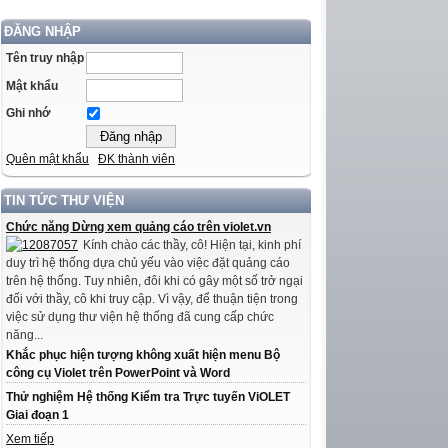
ĐĂNG NHẬP
Tên truy nhập
Mật khẩu
Ghi nhớ
Quên mật khẩu
ĐK thành viên
TIN TỨC THƯ VIỆN
Chức năng Dừng xem quảng cáo trên violet.vn
Kính chào các thầy, cô! Hiện tại, kinh phí
duy trì hệ thống dựa chủ yếu vào việc đặt quảng cáo
trên hệ thống. Tuy nhiên, đôi khi có gây một số trở ngại
đối với thầy, cô khi truy cập. Vì vậy, để thuận tiện trong
việc sử dụng thư viện hệ thống đã cung cấp chức
năng...
Khắc phục hiện tượng không xuất hiện menu Bộ
công cụ Violet trên PowerPoint và Word
Thử nghiệm Hệ thống Kiểm tra Trực tuyến ViOLET
Giai đoạn 1
Xem tiếp