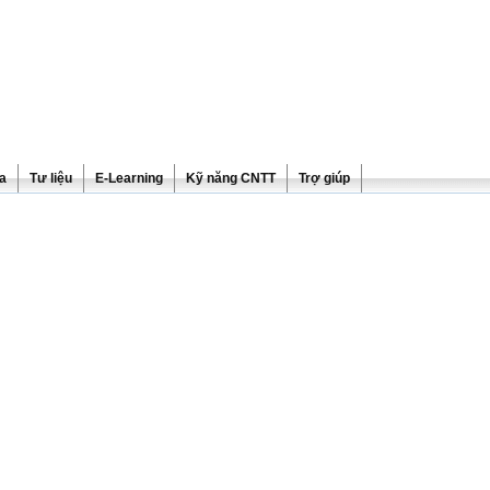
ra
Tư liệu
E-Learning
Kỹ năng CNTT
Trợ giúp