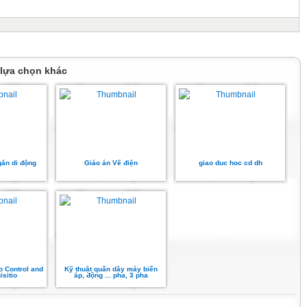
 lựa chọn khác
găn di động
Giáo án Vẽ điện
giao duc hoc cd dh
 Control and
Kỹ thuật quấn dây máy biến
isitio
áp, động ... pha, 3 pha