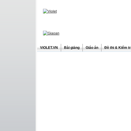
ViOLET.VN
Bài giảng
Giáo án
Đề thi & Kiểm t