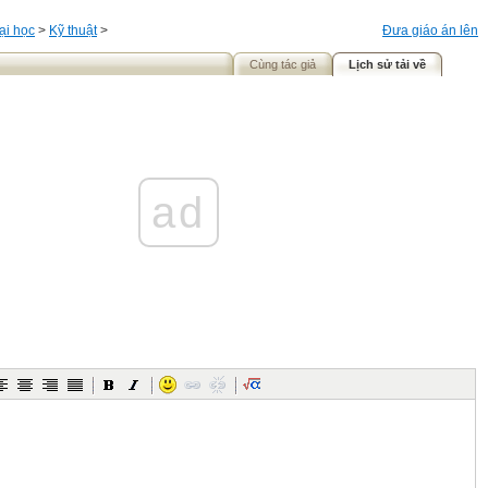
ại học
>
Kỹ thuật
>
Đưa giáo án lên
Cùng tác giả
Lịch sử tải về
ad