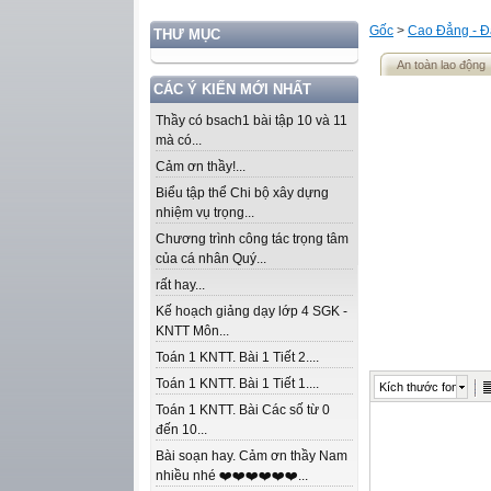
Gốc
>
Cao Đẳng - Đ
THƯ MỤC
An toàn lao động
CÁC Ý KIẾN MỚI NHẤT
Thầy có bsach1 bài tập 10 và 11
mà có...
Cảm ơn thầy!...
Biểu tập thể Chi bộ xây dựng
nhiệm vụ trọng...
Chương trình công tác trọng tâm
của cá nhân Quý...
rất hay...
Kế hoạch giảng dạy lớp 4 SGK -
KNTT Môn...
Toán 1 KNTT. Bài 1 Tiết 2....
Toán 1 KNTT. Bài 1 Tiết 1....
Kích thước font
Toán 1 KNTT. Bài Các số từ 0
đến 10...
Bài soạn hay. Cảm ơn thầy Nam
nhiều nhé ❤️❤️❤️❤️❤️❤️...