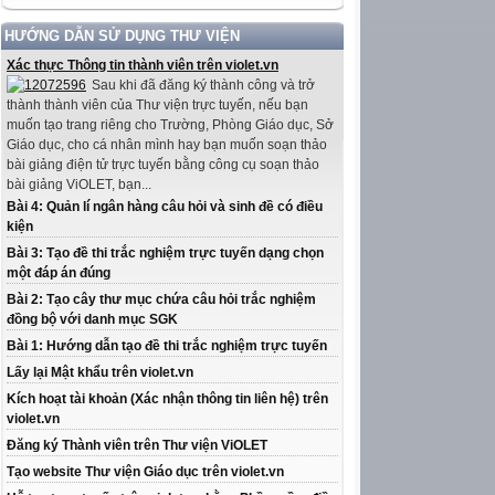
HƯỚNG DẪN SỬ DỤNG THƯ VIỆN
Xác thực Thông tin thành viên trên violet.vn
Sau khi đã đăng ký thành công và trở
thành thành viên của Thư viện trực tuyến, nếu bạn
muốn tạo trang riêng cho Trường, Phòng Giáo dục, Sở
Giáo dục, cho cá nhân mình hay bạn muốn soạn thảo
bài giảng điện tử trực tuyến bằng công cụ soạn thảo
bài giảng ViOLET, bạn...
Bài 4: Quản lí ngân hàng câu hỏi và sinh đề có điều
kiện
Bài 3: Tạo đề thi trắc nghiệm trực tuyến dạng chọn
một đáp án đúng
Bài 2: Tạo cây thư mục chứa câu hỏi trắc nghiệm
đồng bộ với danh mục SGK
Bài 1: Hướng dẫn tạo đề thi trắc nghiệm trực tuyến
Lấy lại Mật khẩu trên violet.vn
Kích hoạt tài khoản (Xác nhận thông tin liên hệ) trên
violet.vn
Đăng ký Thành viên trên Thư viện ViOLET
Tạo website Thư viện Giáo dục trên violet.vn