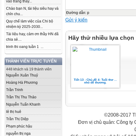
vào trang thầy...
Chào bạn N, tài liệu siêu hay và
Đường dẫn
:
p
chỉn chu...
Gửi ý kiến
Quy chế làm việc của Chi bộ
nhiệm kỳ 2025-2030...
Tài liệu hay, cảm ơn thầy HN đã
Hãy thử nhiều lựa chọn
chia sẻ....
trinh thi oang tuần 1 ...
THÀNH VIÊN TRỰC TUYẾN
448 khách và 19 thành viên
Nguyễn Xuân Thuỷ
Tiết 13 - Chủ đề 4: Tuổi thơ ...
Hoàng Hà Phương
nhỏ dễ thương.
Trần Trinh
Trần Thị Thu Thảo
Nguyễn Tuấn Khanh
lê thị huê
©2008-2017 Th
Trần Thị Diệp
Đơn vị chủ quản: Công ty
Phạm phúc hậu
nguyễn thị nga