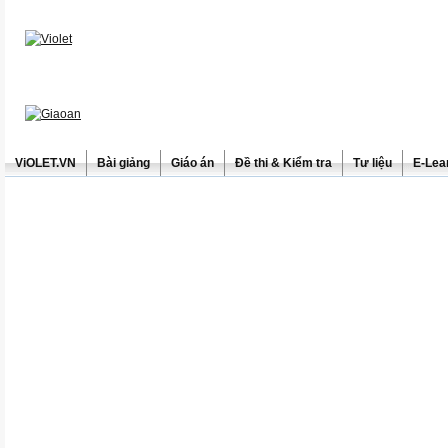
ViOLET.VN
Bài giảng
Giáo án
Đề thi & Kiểm tra
Tư liệu
E-Lea