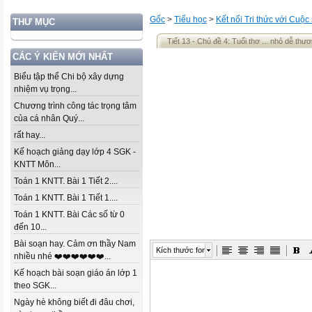
Gốc
>
Tiểu học
>
Kết nối Tri thức với Cuộc
THƯ MỤC
Tiết 13 - Chủ đề 4: Tuổi thơ ... nhỏ dễ thươ
CÁC Ý KIẾN MỚI NHẤT
Biểu tập thể Chi bộ xây dựng
nhiệm vụ trọng...
Chương trình công tác trọng tâm
của cá nhân Quý...
rất hay...
Kế hoạch giảng dạy lớp 4 SGK -
KNTT Môn...
Toán 1 KNTT. Bài 1 Tiết 2....
Toán 1 KNTT. Bài 1 Tiết 1....
Toán 1 KNTT. Bài Các số từ 0
đến 10...
Bài soạn hay. Cảm ơn thầy Nam
Kích thước font
nhiều nhé ❤️❤️❤️❤️❤️❤️...
Kế hoạch bài soạn giáo án lớp 1
theo SGK...
Ngày hè không biết đi đâu chơi,