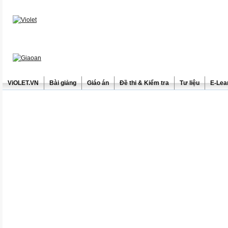
ViOLET.VN
Bài giảng
Giáo án
Đề thi & Kiểm tra
Tư liệu
E-Lea