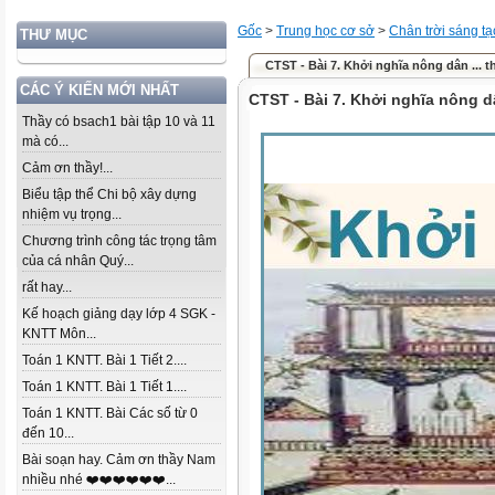
Gốc
>
Trung học cơ sở
>
Chân trời sáng tạ
THƯ MỤC
CTST - Bài 7. Khởi nghĩa nông dân ... th
CÁC Ý KIẾN MỚI NHẤT
CTST - Bài 7. Khởi nghĩa nông d
Thầy có bsach1 bài tập 10 và 11
mà có...
Cảm ơn thầy!...
Biểu tập thể Chi bộ xây dựng
nhiệm vụ trọng...
Chương trình công tác trọng tâm
của cá nhân Quý...
rất hay...
Kế hoạch giảng dạy lớp 4 SGK -
KNTT Môn...
Toán 1 KNTT. Bài 1 Tiết 2....
Toán 1 KNTT. Bài 1 Tiết 1....
Toán 1 KNTT. Bài Các số từ 0
đến 10...
Bài soạn hay. Cảm ơn thầy Nam
nhiều nhé ❤️❤️❤️❤️❤️❤️...