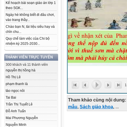
Kế hoạch bài soạn giáo án lớp 1
theo SGK...
Ngày hè không biết đi đâu chơi,
vào trang thầy...
Chào bạn N, tài liệu siêu hay và
chỉn chu...
Quy chế làm việc của Chi bộ
nhiệm kỳ 2025-2030...
THÀNH VIÊN TRỰC TUYẾN
300 khách và 11 thành viên
nguyễn thị hồng hà
Hồ Thị Lê
phạm thanh là
1
tào ngọc nôi
Tai Bai
Tham khảo cùng nội dung:
Trần Thị Tuyết Lê
mẫu
,
Sách giáo khoa
,
...
Đỗ Anh Tuấn
Mai Phương Nguyễn
Nguyễn Minh