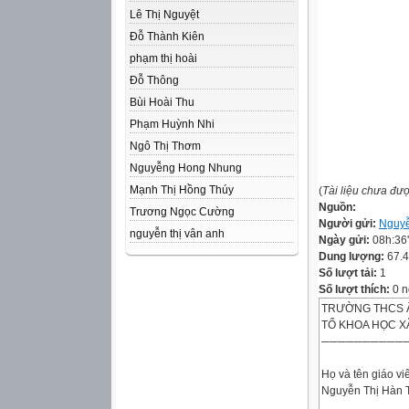
Lê Thị Nguyệt
Đỗ Thành Kiên
phạm thị hoài
Đỗ Thông
Bùi Hoài Thu
Phạm Huỳnh Nhi
Ngô Thị Thơm
Nguyễng Hong Nhung
Mạnh Thị Hồng Thúy
(
Tài liệu chưa đư
Nguồn:
Trương Ngọc Cường
Người gửi:
Nguyễ
nguyễn thị vân anh
Ngày gửi:
08h:36
Dung lượng:
67.
Số lượt tải:
1
Số lượt thích:
0 n
TRƯỜNG THCS 
TỔ KHOA HỌC X
──────────
Họ và tên giáo vi
Nguyễn Thị Hàn 