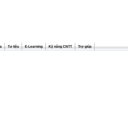
ra
Tư liệu
E-Learning
Kỹ năng CNTT
Trợ giúp