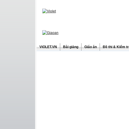
ViOLET.VN
Bài giảng
Giáo án
Đề thi & Kiểm t