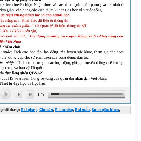
1
/
9
g nội dung:
Bài giảng
,
Giáo án
,
E-learning
,
Bài mẫu
,
Sách giáo khoa
,
...