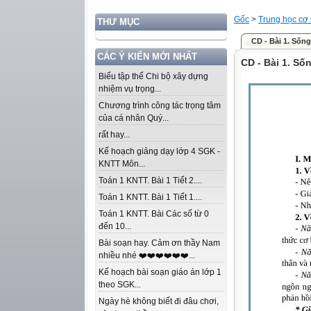
Gốc
>
Trung học cơ
THƯ MỤC
CD - Bài 1. Sống
CÁC Ý KIẾN MỚI NHẤT
CD - Bài 1. Số
Biểu tập thể Chi bộ xây dựng
nhiệm vụ trọng...
Chương trình công tác trọng tâm
của cá nhân Quý...
rất hay...
Kế hoạch giảng dạy lớp 4 SGK -
KNTT Môn...
Toán 1 KNTT. Bài 1 Tiết 2....
Toán 1 KNTT. Bài 1 Tiết 1....
Toán 1 KNTT. Bài Các số từ 0
đến 10...
Bài soạn hay. Cảm ơn thầy Nam
nhiều nhé ❤️❤️❤️❤️❤️❤️...
Kế hoạch bài soạn giáo án lớp 1
theo SGK...
Ngày hè không biết đi đâu chơi,