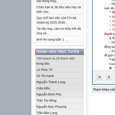
vào trang thầy...
Chào bạn N, tài liệu siêu hay và
chỉn chu...
Quy chế làm việc của Chi bộ
nhiệm kỳ 2025-2030...
Tài liệu hay, cảm ơn thầy HN đã
chia sẻ....
trinh thi oang tuần 1 ...
THÀNH VIÊN TRỰC TUYẾN
790 khách và 28 thành viên
trong liệu
Lê Phúc Trí
Vũ Thị Hạnh
Nguyễn Thành Long
châu kiều
Tham khảo cùn
Nguyễn Đình Phú
Trần Thị Hồng
Nguyễn Đức Phương
Trần Băn Long