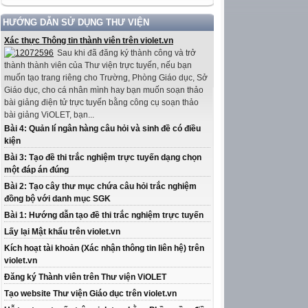
HƯỚNG DẪN SỬ DỤNG THƯ VIỆN
Xác thực Thông tin thành viên trên violet.vn
Sau khi đã đăng ký thành công và trở
thành thành viên của Thư viện trực tuyến, nếu bạn
muốn tạo trang riêng cho Trường, Phòng Giáo dục, Sở
Giáo dục, cho cá nhân mình hay bạn muốn soạn thảo
bài giảng điện tử trực tuyến bằng công cụ soạn thảo
bài giảng ViOLET, bạn...
Bài 4: Quản lí ngân hàng câu hỏi và sinh đề có điều
kiện
Bài 3: Tạo đề thi trắc nghiệm trực tuyến dạng chọn
một đáp án đúng
Bài 2: Tạo cây thư mục chứa câu hỏi trắc nghiệm
đồng bộ với danh mục SGK
Bài 1: Hướng dẫn tạo đề thi trắc nghiệm trực tuyến
Lấy lại Mật khẩu trên violet.vn
Kích hoạt tài khoản (Xác nhận thông tin liên hệ) trên
violet.vn
Đăng ký Thành viên trên Thư viện ViOLET
Tạo website Thư viện Giáo dục trên violet.vn