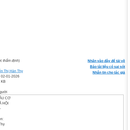
ợc thẩm định
)
Nhấn vào đây để tải về
Báo tài liệu có sai sót
n Thị Hàn Thy
Nhắn tin cho tác giả
' 02-01-2026
4 KB
gười
ÂU CƠ
Ã HỘI
─
ên:
Thy