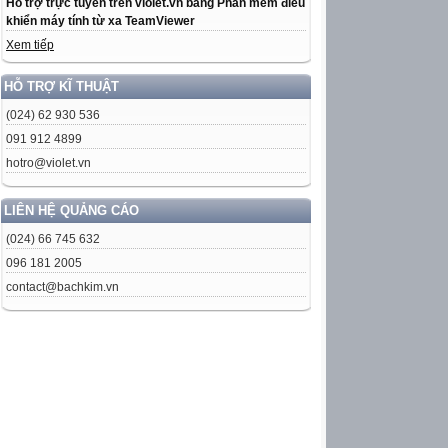
Hỗ trợ trực tuyến trên violet.vn bằng Phần mềm điều
khiển máy tính từ xa TeamViewer
Xem tiếp
HỖ TRỢ KĨ THUẬT
(024) 62 930 536
091 912 4899
hotro@violet.vn
LIÊN HỆ QUẢNG CÁO
(024) 66 745 632
096 181 2005
contact@bachkim.vn