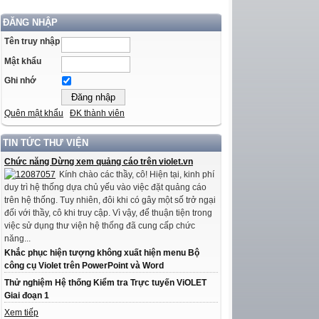
ĐĂNG NHẬP
Tên truy nhập
Mật khẩu
Ghi nhớ
Quên mật khẩu
ĐK thành viên
TIN TỨC THƯ VIỆN
Chức năng Dừng xem quảng cáo trên violet.vn
Kính chào các thầy, cô! Hiện tại, kinh phí
duy trì hệ thống dựa chủ yếu vào việc đặt quảng cáo
trên hệ thống. Tuy nhiên, đôi khi có gây một số trở ngại
đối với thầy, cô khi truy cập. Vì vậy, để thuận tiện trong
việc sử dụng thư viện hệ thống đã cung cấp chức
năng...
Khắc phục hiện tượng không xuất hiện menu Bộ
công cụ Violet trên PowerPoint và Word
Thử nghiệm Hệ thống Kiểm tra Trực tuyến ViOLET
Giai đoạn 1
Xem tiếp