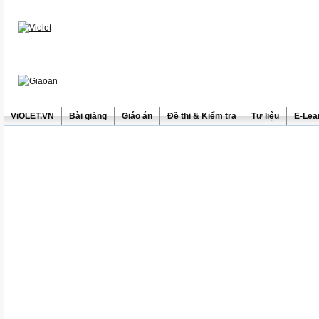
ViOLET.VN
Bài giảng
Giáo án
Đề thi & Kiểm tra
Tư liệu
E-Lea