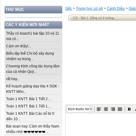
Gốc
>
Trung học cơ sở
>
Cánh Diều
>
Giá
THƯ MỤC
CD - Bài 1. Sống có lí tưởng
CÁC Ý KIẾN MỚI NHẤT
Thầy có bsach1 bài tập 10 và 11
mà có...
Cảm ơn thầy!...
Biểu tập thể Chi bộ xây dựng
nhiệm vụ trọng...
Chương trình công tác trọng tâm
của cá nhân Quý...
rất hay...
Kế hoạch giảng dạy lớp 4 SGK -
KNTT Môn...
Toán 1 KNTT. Bài 1 Tiết 2....
Toán 1 KNTT. Bài 1 Tiết 1....
Kích thước font
Toán 1 KNTT. Bài Các số từ 0
đến 10...
Bài soạn hay. Cảm ơn thầy Nam
nhiều nhé ❤️❤️❤️❤️❤️❤️...