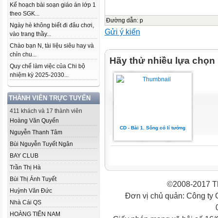
Kế hoạch bài soạn giáo án lớp 1
theo SGK...
Đường dẫn
:
p
Ngày hè không biết đi đâu chơi,
Gửi ý kiến
vào trang thầy...
Chào bạn N, tài liệu siêu hay và
chỉn chu...
Hãy thử nhiều lựa chọn
Quy chế làm việc của Chi bộ
nhiệm kỳ 2025-2030...
THÀNH VIÊN TRỰC TUYẾN
411 khách và 17 thành viên
Hoàng Văn Quyến
CD - Bài 1. Sống có lí tưởng
Nguyễn Thanh Tâm
Bùi Nguyễn Tuyết Ngân
BAY CLUB
Trần Thị Hà
Bùi Thị Ánh Tuyết
©2008-2017 Th
Huỳnh Văn Đức
Đơn vị chủ quản: Công ty
Nhà Cái QS
HOÀNG TIẾN NAM